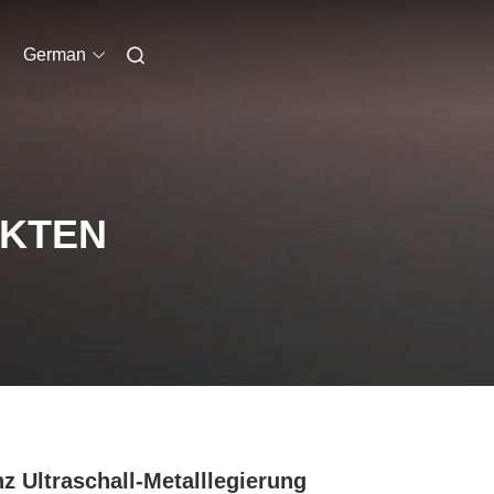
German
UKTEN
z Ultraschall-Metalllegierung