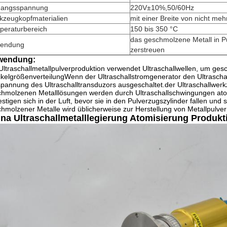
gangsspannung
220V±10%,50/60Hz
kzeugkopfmaterialien
mit einer Breite von nicht me
peraturbereich
150 bis 350 °C
das geschmolzene Metall in P
endung
zerstreuen
wendung:
Ultraschallmetallpulverproduktion verwendet Ultraschallwellen, um ge
ikelgrößenverteilungWenn der Ultraschallstromgenerator den Ultraschall
annung des Ultraschalltransduzors ausgeschaltet.der Ultraschallwerkze
hmolzenen Metalllösungen werden durch Ultraschallschwingungen atomi
estigen sich in der Luft, bevor sie in den Pulverzugszylinder fallen und 
hmolzener Metalle wird üblicherweise zur Herstellung von Metallpulver
na Ultraschallmetalllegierung Atomisierung Produkt