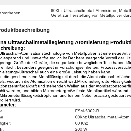
60Khz Ultraschallmetall-Atomisierer
, 
Metall
ervorheben:
Gerät zur Herstellung von Metallpulver dur
roduktbeschreibung
na Ultraschallmetalllegierung Atomisierung Produkt
chreibung:
Ultraschall-Atomisationstechnologie von Metallpulver ist eine neue Art 
giesparend und umweltfreundlich ist.Der herausragende Vorteil der Ult
geringe Größe der Geräte, die sogar keine beweglichen Teile haben kö
 einfach, besonders geeignet in Forschungseinheiten, Prozessversuche
leistungs-Ultraschall auch eine große Leistung haben kann.
 die geschmolzene Metallflüssigkeit durch die Atomisationsoberfläche g
ls, wodurch die Atomisation erreicht wird.Mikrometergroße Flüssigkei
tionszentrifugalkraft und stehenden Wellen aus der Atomisationsoberflä
hlt werden, und bilden Mikrometergroße feste Metallpartikel.während 
Mikrometerflüssigkeitströpfchen und feinem Nebel präzise gesteuert 
olliert wird.
ameter:
ell
FSM-6002-R
me
60Khz Ultraschallmetall-Atomi
igkeit
60 Khz
ht
200 W