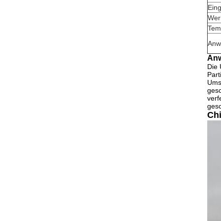
Ein
Wer
Tem
Anw
An
Die 
Part
Umsp
gesc
verf
gesc
Chi