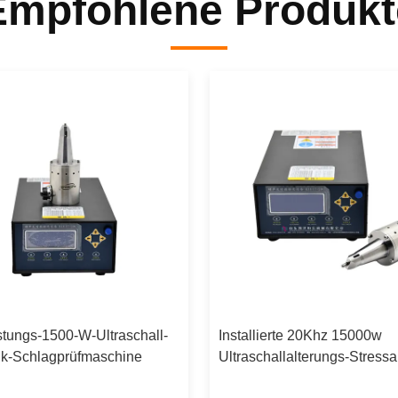
Empfohlene Produkt
stungs-1500-W-Ultraschall-
Installierte 20Khz 15000w
k-Schlagprüfmaschine
Ultraschallalterungs-Stress
Ausrüstung Aufprallzylinder