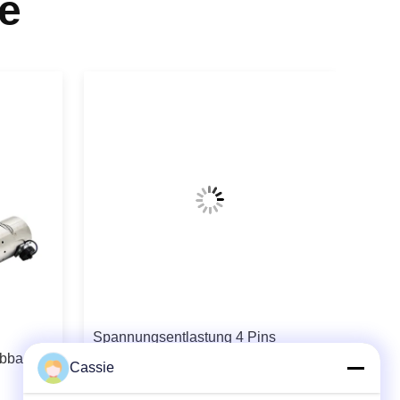
e
Spannungsentlastung 4 Pins
abbau-
Ultraschallgeräte für innere Löcher
Cassie
 Typ
verschiedener Metallkomponenten