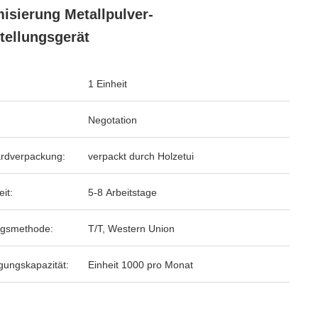
isierung Metallpulver-
tellungsgerät
1 Einheit
Negotation
rdverpackung:
verpackt durch Holzetui
eit:
5-8 Arbeitstage
ngsmethode:
T/T, Western Union
gungskapazität:
Einheit 1000 pro Monat