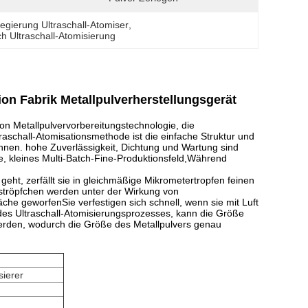
legierung Ultraschall-Atomiser
, 
ch Ultraschall-Atomisierung
ion Fabrik Metallpulverherstellungsgerät
von Metallpulvervorbereitungstechnologie, die
raschall-Atomisationsmethode ist die einfache Struktur und
nnen. hohe Zuverlässigkeit, Dichtung und Wartung sind
, kleines Multi-Batch-Fine-Produktionsfeld,Während
eht, zerfällt sie in gleichmäßige Mikrometertropfen feinen
tströpfchen werden unter der Wirkung von
che geworfenSie verfestigen sich schnell, wenn sie mit Luft
des Ultraschall-Atomisierungsprozesses, kann die Größe
werden, wodurch die Größe des Metallpulvers genau
sierer