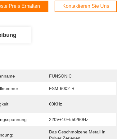
ste Preis Erhalten
Kontaktieren Sie Uns
eibung
enname
FUNSONIC
llnummer
FSM-6002-R
gkeit:
60KHz
angsspannung:
220V±10%,50/60Hz
Das Geschmolzene Metall In 
ndung:
Pulver Zerlegen