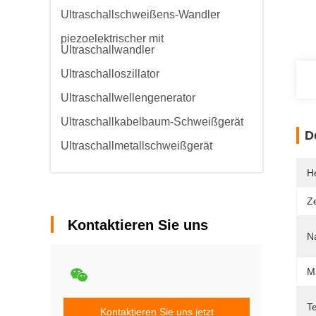
Ultraschallschweißens-Wandler
piezoelektrischer mit
Ultraschallwandler
Ultraschalloszillator
Ultraschallwellengenerator
Ultraschallkabelbaum-Schweißgerät
D
Ultraschallmetallschweißgerät
He
Ze
Kontaktieren Sie uns
N
M
T
Kontaktieren Sie uns jetzt