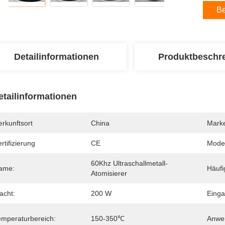
Be
Detailinformationen
Produktbeschr
etailinformationen
rkunftsort
China
Mark
rtifizierung
CE
Mode
60Khz Ultraschallmetall-
ame:
Häufi
Atomisierer
acht:
200 W
Eing
emperaturbereich:
150-350℃
Anwe