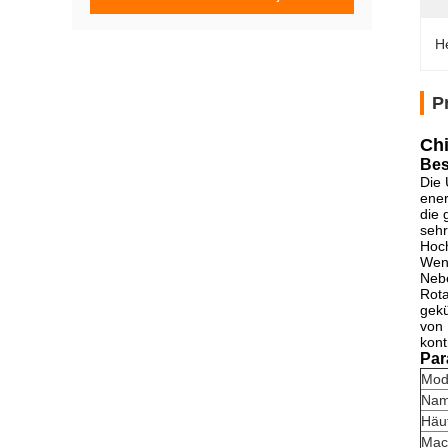
H
P
Chi
Bes
Die 
ener
die 
sehr
Hoch
Wenn
Nebe
Rota
gekü
von 
kontr
Par
Mod
Na
Häuf
Mac