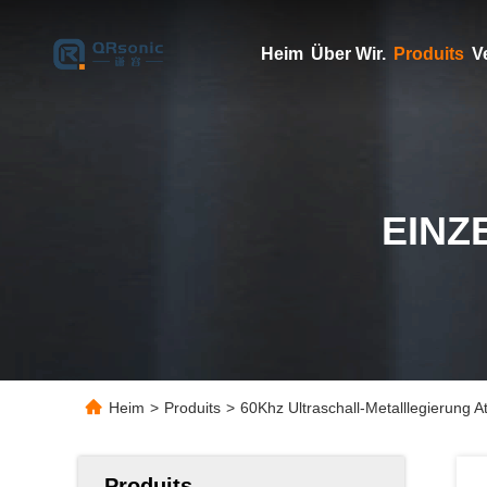
Heim
Über Wir.
Produits
V
EINZ
Heim
>
Produits
>
60Khz Ultraschall-Metalllegierung A
Produits