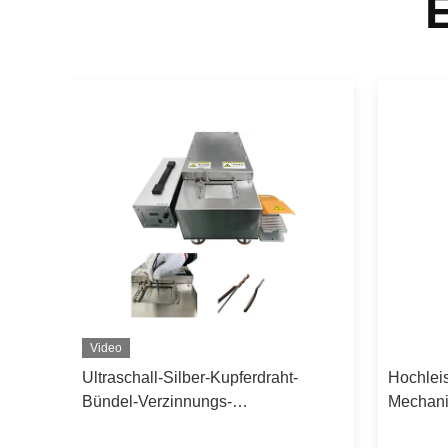
Video
für
Ultraschall-Silber-Kupferdraht-
Hochlei
Bündel-Verzinnungs-
Mechani
Schweißmaschine