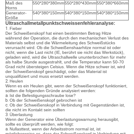
Maß des
550*280*380mm
550*280*430mm
550*380*660mm
Horns
Generator-
540*380*150mm
540*380*150mm
540*380*150mm
Größe
Ultraschallmetallpunktschweissenfehleranalyse:
1.
Fieber
Der Schweißenskopf hat einen bestimmten Betrag Hitze
während der Operation, die durch den mechanischen Verlust des
Materials selbst und die Wärmeleitung des Schweißstücks
verursacht wird. Ob die Schweißenshaarhitze normal ist oder
nicht, wenn die Last nicht (IE, berührt sie nicht das Werkstück),
geladen wird, wird die Ultraschallwelle ununterbrochen für mehr
als halbe Stunde ausgestrahlt, und die Temperatur kann 50-70
Grad nicht übersteigen Celsius. Wenn die Hitze schwer ist, wird
der Schweißenskopf geschädigt, oder das Material ist
unqualifiziert und muss ersetzt werden.
2.
Heulen
Wenn es ein Heulen gibt, wenn der Schweißenskopf funktioniert,
sollten die folgenden Gründe analysiert werden:
a.
Ist die Befestigungsschraube lose?
b.
Ob der Schweißenskopf gebrochen ist
c.
Ob der Schweißenskopf in Verbindung mit Gegenständen ist,
die nicht im Kontakt sein sollten
3.
Überlastung
Wenn der Generator eine Überlastungswarnung herausgibt,
sollte es überprüft werden, wie folgt:
a.
Nullasttest, wenn der Arbeitsstrom normal ist, ist
möglicherweise es, dass der Schweißenskopf in Verbindung mit