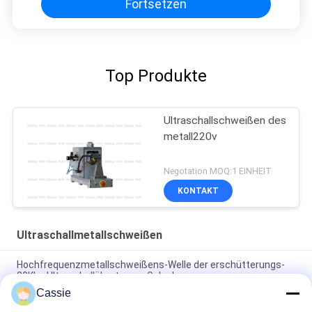
Fortsetzen
Top Produkte
Ultraschallschweißen des
metall220v
Negotation MOQ:1 EINHEIT
KONTAKT
Ultraschallmetallschweißen
Hochfrequenzmetallschweißens-Welle der erschütterungs-
20Khz Ultraschallübertragen Gelenk
Cassie
Rohr 3000w, das Ultraschalldichtungs-Maschine für