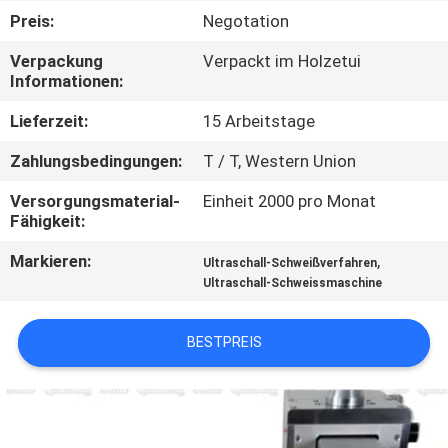
KONTAKTIEREN
Preis:
Negotation
SIE
Verpackung
Verpackt im Holzetui
UNS
Informationen:
Lieferzeit:
15 Arbeitstage
NEUIGKEITEN
Zahlungsbedingungen:
T / T, Western Union
RECHTSSACHEN
Versorgungsmaterial-
Einheit 2000 pro Monat
Fähigkeit:
Markieren:
,
ANGEBOT
Ultraschall-Schweißverfahren
Ultraschall-Schweissmaschine
ANFORDERN
BESTPREIS
SITEMAP
DATENSCHUTZRICHTLINIE