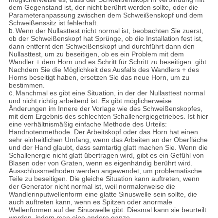
dem Gegenstand ist, der nicht berührt werden sollte, oder die
Parameteranpassung zwischen dem Schweißenskopf und dem
Schweißenssitz ist fehlerhaft.
b.
Wenn der Nullasttest nicht normal ist, beobachten Sie zuerst,
ob der Schweißenskopf hat Sprünge, ob die Installation fest ist,
dann entfernt den Schweißenskopf und durchführt dann den
Nullasttest, um zu beseitigen, ob es ein Problem mit dem
Wandler + dem Horn und es Schritt für Schritt zu beseitigen. gibt.
Nachdem Sie die Möglichkeit des Ausfalls des Wandlers + des
Horns beseitigt haben, ersetzen Sie das neue Horn, um zu
bestimmen.
c.
Manchmal es gibt eine Situation, in der der Nullasttest normal
und nicht richtig arbeitend ist. Es gibt möglicherweise
Änderungen im Innere der Vorlage wie des Schweißenskopfes,
mit dem Ergebnis des schlechten Schallenergiegetriebes. Ist hier
eine verhältnismäßig einfache Methode des Urteils:
Handnotenmethode. Der Arbeitskopf oder das Horn hat einen
sehr einheitlichen Umfang, wenn das Arbeiten an der Oberfläche
und der Hand glaubt, dass samtartig glatt machen Sie. Wenn die
Schallenergie nicht glatt übertragen wird, gibt es ein Gefühl von
Blasen oder von Graten, wenn es eigenhändig berührt wird.
Ausschlussmethoden werden angewendet, um problematische
Teile zu beseitigen. Die gleiche Situation kann auftreten, wenn
der Generator nicht normal ist, weil normalerweise die
Wandlerinputwellenform eine glatte Sinuswelle sein sollte, die
auch auftreten kann, wenn es Spitzen oder anormale
Wellenformen auf der Sinuswelle gibt. Diesmal kann sie beurteilt
werden, indem man eine andere ganze