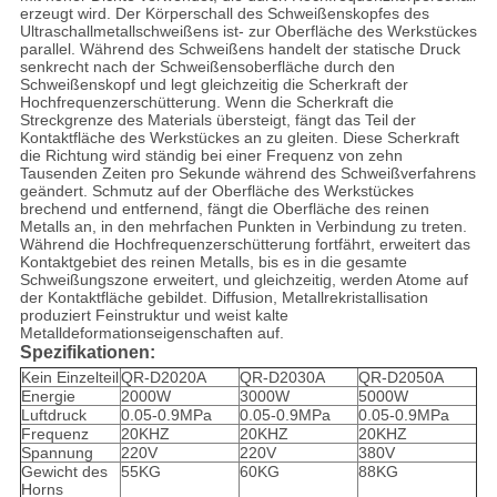
erzeugt wird. Der Körperschall des Schweißenskopfes des
Ultraschallmetallschweißens ist- zur Oberfläche des Werkstückes
parallel. Während des Schweißens handelt der statische Druck
senkrecht nach der Schweißensoberfläche durch den
Schweißenskopf und legt gleichzeitig die Scherkraft der
Hochfrequenzerschütterung. Wenn die Scherkraft die
Streckgrenze des Materials übersteigt, fängt das Teil der
Kontaktfläche des Werkstückes an zu gleiten. Diese Scherkraft
die Richtung wird ständig bei einer Frequenz von zehn
Tausenden Zeiten pro Sekunde während des Schweißverfahrens
geändert. Schmutz auf der Oberfläche des Werkstückes
brechend und entfernend, fängt die Oberfläche des reinen
Metalls an, in den mehrfachen Punkten in Verbindung zu treten.
Während die Hochfrequenzerschütterung fortfährt, erweitert das
Kontaktgebiet des reinen Metalls, bis es in die gesamte
Schweißungszone erweitert, und gleichzeitig, werden Atome auf
der Kontaktfläche gebildet. Diffusion, Metallrekristallisation
produziert Feinstruktur und weist kalte
Metalldeformationseigenschaften auf.
Spezifikationen:
Kein Einzelteil
QR-D2020A
QR-D2030A
QR-D2050A
Energie
2000W
3000W
5000W
Luftdruck
0.05-0.9MPa
0.05-0.9MPa
0.05-0.9MPa
Frequenz
20KHZ
20KHZ
20KHZ
Spannung
220V
220V
380V
Gewicht des
55KG
60KG
88KG
Horns