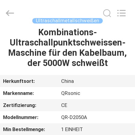
Qianrong
Automation
Equipment
Co.,Ltd.
All
Ultraschallmetallschweißen
Rights
Reserved.
Kombinations-
HEIM
Ultraschallpunktschweissen-
PRODUKTE
Maschine für den Kabelbaum,
der 5000W schweißt
ÜBER
UNS
Herkunftsort:
China
Markenname:
QRsonic
WERKSBESICHTIGUNG
Zertifizierung:
CE
QUALITÄTSKONTROLLE
Modellnummer:
QR-D2050A
Min Bestellmenge:
1 EINHEIT