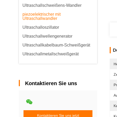
Ultraschallschweißens-Wandler
piezoelektrischer mit
Ultraschallwandler
Ultraschalloszillator
Ultraschallwellengenerator
Ultraschallkabelbaum-Schweißgerät
D
Ultraschallmetallschweißgerät
He
Ze
Kontaktieren Sie uns
P
A
K
Kontaktieren Sie uns jetzt
K