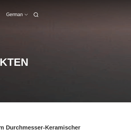
German
UKTEN
m Durchmesser-Keramischer