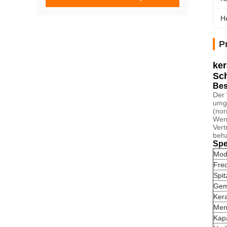
H
P
ke
Sc
Bes
Der 
umge
(nor
Wenn
Vert
beha
Spe
Mod
Fre
Spit
Gem
Ker
Men
Kap