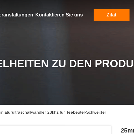
eranstaltungen
Kontaktieren Sie uns
Zitat
ELHEITEN ZU DEN PROD
aturultraschallwandler 28khz für Teebeutel-Schweißer
25m