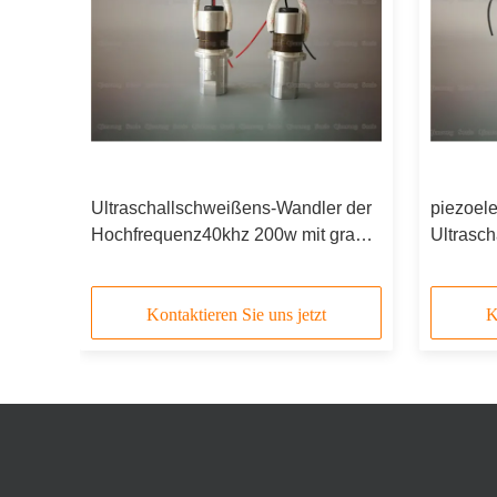
er
Ultraschallschweißens-Wandler der
piezoele
sche
Hochfrequenz40khz 200w mit grauer
Ultrasc
piezoelektrischer Keramik
Wandler
Durchme
Kontaktieren Sie uns jetzt
K