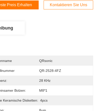
ste Preis Erhalten
Kontaktieren Sie Uns
eibung
enname
QRsonic
llnummer
QR-2528-4FZ
uenz:
28 KHz
insamer Bolzen:
M8*1
 Keramische Disketten:
4pcs
ng:
8um