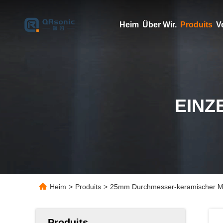
Heim
Über Wir.
Produits
V
EINZ
Heim
>
Produits
>
25mm Durchmesser-keramischer Mini
Produits