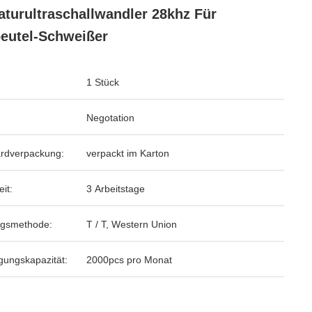
aturultraschallwandler 28khz Für
eutel-Schweißer
1 Stück
Negotation
rdverpackung:
verpackt im Karton
eit:
3 Arbeitstage
ngsmethode:
T / T, Western Union
gungskapazität:
2000pcs pro Monat