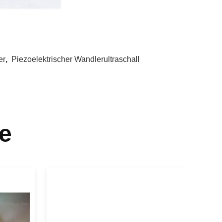
er
,
Piezoelektrischer Wandlerultraschall
e