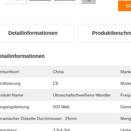
Be
Detailinformationen
Produktbeschr
etailinformationen
rkunftsort
China
Mark
rtifizierung
CE
Mode
rodukt-Name:
Ultraschallschweißens-Wandler
Freq
usgangsleistung:
500 Watt
Geme
eramischer Diskette Durchmesser:
25mm
Menge
apazitanz:
3.9-4.3nf
Umfa