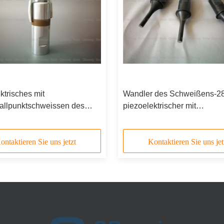
ktrisches mit
Wandler des Schweißens-28
hallpunktschweissen des
piezoelektrischer mit
-28Khz mit 30mm
Ultraschallwandler mit sch
sser keramisch
Stahlhorn
ontaktieren Sie uns jetzt
Kontaktieren Sie uns jet