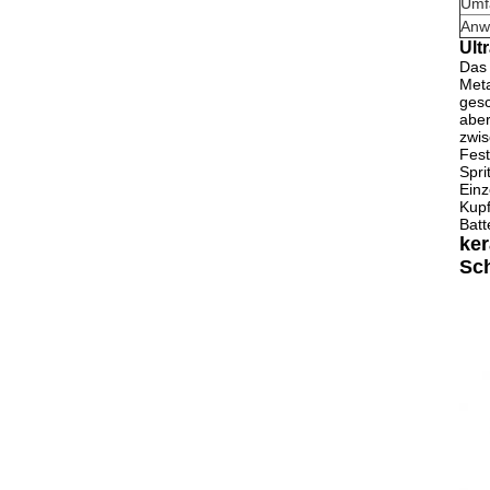
Umf
Anw
Ult
Das 
Meta
gesc
aber
zwis
Fest
Spri
Einz
Kupf
Batt
ke
Sc