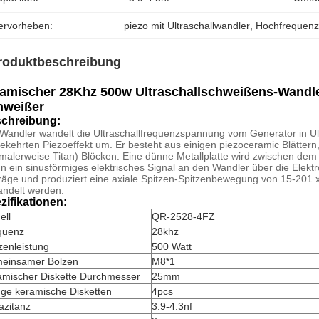
ervorheben:
piezo mit Ultraschallwandler
, 
Hochfrequenzu
roduktbeschreibung
ramischer 28Khz 500w Ultraschallschweißens-Wandl
hweißer
chreibung:
Wandler wandelt die Ultraschallfrequenzspannung vom Generator in Ult
kehrten Piezoeffekt um. Er besteht aus einigen piezoceramic Blätter
malerweise Titan) Blöcken. Eine dünne Metallplatte wird zwischen dem B
 ein sinusförmiges elektrisches Signal an den Wandler über die Elektrod
räge und produziert eine axiale Spitzen-Spitzenbewegung von 15-201 xm.
ndelt werden.
zifikationen:
ell
QR-2528-4FZ
quenz
28khz
zenleistung
500 Watt
einsamer Bolzen
M8*1
amischer Diskette Durchmesser
25mm
ge keramische Disketten
4pcs
azitanz
3.9-4.3nf