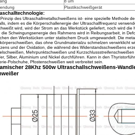
ang
8 um
endung
Plastikschweißgerät
raschalltechnologie:
Prinzip des Ultraschallmetallschweißens ist- eine spezielle Methode d
lls, indem es die Körperschallenergie der Ultraschallfrequenz verwend
hweißt wird, wird der Strom an das Werkstück geliefert, noch wird 
 die Schwingungsenergie des Rahmens wird in Reibungsarbeit, in Def
chen den Werkstücken unter statischem Druck umgewandelt. Die metal
körperschweißen, das ohne Grundmaterialzu schmelzen verwirklicht wi
tzens und der Oxidation, die während des Widerstandsschweißens erze
elschweißen, Mehrpunktschweißen und Kurzschlussstreifenschweißen a
er, Silber, Aluminium und Nickel durchführen. Kann in den Thyristorfüh
erie-Polschuhe, Pfostenschweißen weit verbreitet sein.
ramischer 28Khz 500w Ultraschallschweißens-Wandl
hweißer