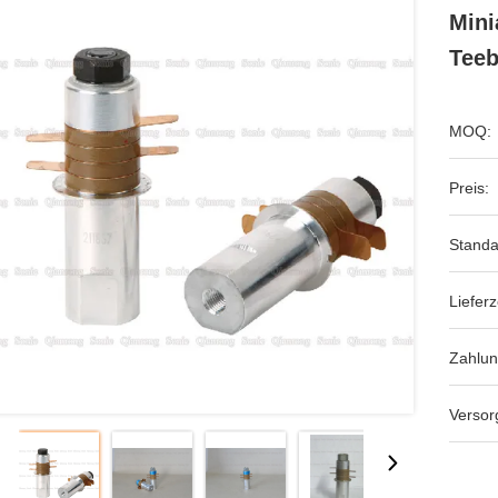
Mini
Teeb
MOQ:
Preis:
Standa
Lieferz
Zahlu
Versor