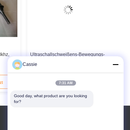
khz,
Ultraschallschweißens-Bewegungs-
Stellen-Schweißer für dreieckige
Cassie
warzem
Teebeutel-Verpackungs-Ausrüstung
zt
Kontaktieren Sie uns jetzt
7:31 AM
Good day, what product are you looking 
for?