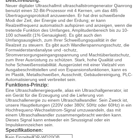
Beschreibung:
Neuer digitaler Ultraschallmit ultraschallstromgenerator Qianrong
benutzt einen 32-Bit-Prozessor mit 4 Kernen, um das 485
Übertragungsprotokoll anzuwenden. Er hat drei schweißende
Modi der Zeit, der Energie und der Erdung; er kann
Realzeitfrequenz automatisch aufspüren und anzeigen, wenn die
tretende Funktion des Umfanges, Amplitudenbereich bis zu 10-
100 schweißt (1% Genauigkeit). Es gibt auch den
Umfangsausgleich, zum Ihrer Schweißungsqualität in der
Realzeit zu steuern. Es gibt auch Wandlerspannungsschutz, die
Formwiderstandanalyse und -schutz,
Stromversorgungseingangsspannung und Machtüberlastschutz,
zum Ihrer Ausrüstung zu schützen. Stark, hohe Qualität und
hohe Schweißensstabilität. Ausgerüstet mit einer Vielzahl von
Ausgabeschnittstellen und von Expansionsfunktionen, kann es
im Plastik, Metallschweißen, Ausschnitt, Gebäudereinigung, PLC-
Automatisierung weit verbreitet sein.
Funktions-Prinzip:
Eine Ultraschallenergiequelle, alias ein Ultraschallgenerator, ist
ein Gerät für die Erzeugung und die Lieferung von
Ultraschallenergie zu einem Ultraschallwandler. Sein Zweck ist,
unsere Hauptleitungen (220V oder 380V, 50Hz oder 60Hz) in ein
Hochfrequenz-Wechselstrom-Signal umzuwandeln, das mit
einem Ultraschallwandler zusammengebracht werden kann.
Dieses Signal kann entweder ein Sinussignal oder ein
Impulskennzeichen sein.
Spezifikationen:
Kein Einzelteil
QR-WD20QB