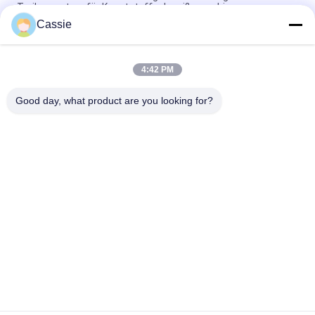
Treibersystem für Kunststoffschweißmaschinen
Cassie
Ansteuersystem Ultraschallhandstromversorgungs-Digital
für Schneider 40Khz
4:42 PM
Selbstkonfigurierbarer Ultraschallfrequenzgenerator 28Khz
für Stellen-Schweißer
Good day, what product are you looking for?
Beliebte Kategorien
Alle
Ultraschallmetallschweißen
Ultraschallspülmaschine
Ultraschall-
Ultraschallindiumbeschichtung
Sonochemie-Geräte
Unterstützte 
Ultraschallschmelzbehandlung
Ultraschallmaschinelle 
Bearbeitung
Ultraschallverarbeitungs-
Ultraschall 
Ausrüstung
Kunststoff-