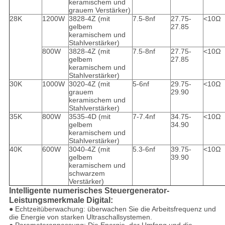
keramischem und
grauem Verstärker)
28K
1200W
3828-4Z (mit
7.5-8nf
27.75-
<10Ω
gelbem
27.85
keramischem und
Stahlverstärker)
800W
3828-4Z (mit
7.5-8nf
27.75-
<10Ω
gelbem
27.85
keramischem und
Stahlverstärker)
30K
1000W
3020-4Z (mit
5-6nf
29.75-
<10Ω
grauem
29.90
keramischem und
Stahlverstärker)
35K
800W
3535-4D (mit
7-7.4nf
34.75-
<10Ω
gelbem
34.90
keramischem und
Stahlverstärker)
40K
600W
3040-4Z (mit
5.3-6nf
39.75-
<10Ω
gelbem
39.90
keramischem und
schwarzem
Verstärker)
Intelligente numerisches Steuergenerator-
Leistungsmerkmale Digital:
● Echtzeitüberwachung: überwachen Sie die Arbeitsfrequenz und
die Energie von starken Ultraschallsystemen.