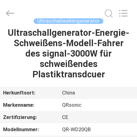
Qianrong
Automation
Equipment
Co.,Ltd.
All
Ultraschallwellengenerator
Rights
Reserved.
Ultraschallgenerator-Energie-
HEIM
Schweißens-Modell-Fahrer
PRODUKTE
des signal-3000W für
schweißendes
ÜBER
Plastiktransdcuer
UNS
Herkunftsort:
China
WERKSBESICHTIGUNG
Markenname:
QRsonic
Zertifizierung:
CE
QUALITÄTSKONTROLLE
Modellnummer:
QR-WD20QB