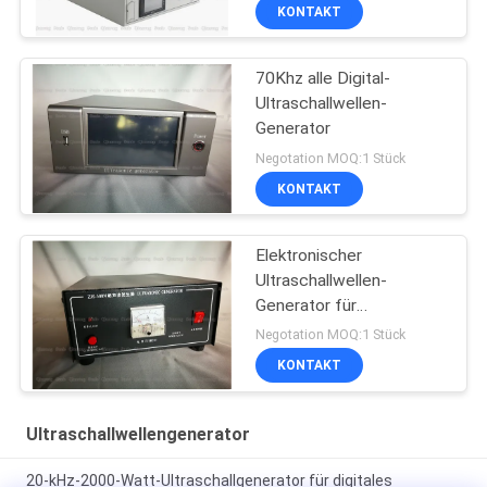
KONTAKT
70Khz alle Digital-
Ultraschallwellen-
Generator
Negotation MOQ:1 Stück
KONTAKT
Elektronischer
Ultraschallwellen-
Generator für
schweißenden
Negotation MOQ:1 Stück
Teebeutel
KONTAKT
Ultraschallwellengenerator
20-kHz-2000-Watt-Ultraschallgenerator für digitales