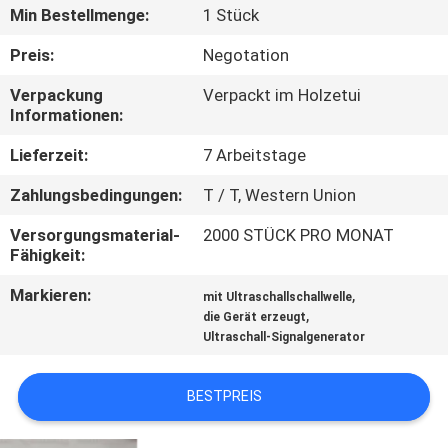
KONTAKTIEREN
Min Bestellmenge:
1 Stück
SIE
Preis:
Negotation
UNS
Verpackung
Verpackt im Holzetui
Informationen:
NEUIGKEITEN
Lieferzeit:
7 Arbeitstage
Zahlungsbedingungen:
T / T, Western Union
RECHTSSACHEN
Versorgungsmaterial-
2000 STÜCK PRO MONAT
Fähigkeit:
ANGEBOT
Markieren:
,
ANFORDERN
mit Ultraschallschallwelle
,
die Gerät erzeugt
Ultraschall-Signalgenerator
SITEMAP
BESTPREIS
DATENSCHUTZRICHTLINIE