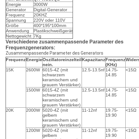
Energie
3000W
Generator
Digital-Generator
Frequenz
20KHZ
Spannung
220V oder 110V
Größe
400*195*100mm
Anwendung
Plastikschweißgerät
Nettogewicht
7Kg
Verschiedene zusammenpassende Parameter des
Frequenzgenerators:
Zusammenpassende Parameter des Generators
Frequenz
Energie
Oszillatoreinzelteil
Kapazitanz
Frequenz
Wider
nein.
(KHz)
15K
2600W
6015-4Z (mit
12.5-13.5nf
14.75-
<15Ω
schwarzem
14.85
keramischem und
grauem Verstärker)
1500W
6015-4Z (mit
12.5-13.5nf
14.75-
<15Ω
schwarzem
14.85
keramischem und
grauem Verstärker)
20K
2000W
5020-4Z (mit
11-12nf
19.75-
<15Ω
gelbem
19.90
keramischem und
grauem Verstärker)
1200W
5020-4Z (mit
11-12nf
19.75-
<15Ω
gelbem
19.90