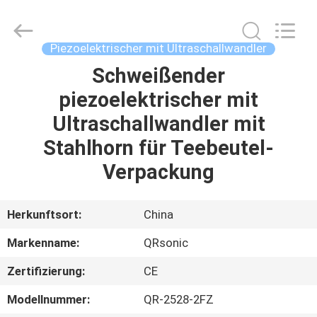
Qianrong
Automation
Equipment
Co.,Ltd.
All
Piezoelektrischer mit Ultraschallwandler
Rights
Reserved.
Schweißender
HEIM
piezoelektrischer mit
PRODUKTE
Ultraschallwandler mit
Stahlhorn für Teebeutel-
ÜBER
Verpackung
UNS
Herkunftsort:
China
WERKSBESICHTIGUNG
Markenname:
QRsonic
Zertifizierung:
CE
QUALITÄTSKONTROLLE
Modellnummer:
QR-2528-2FZ