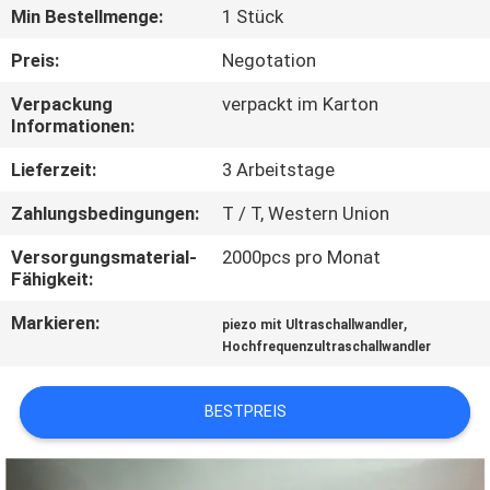
KONTAKTIEREN
Min Bestellmenge:
1 Stück
SIE
Preis:
Negotation
UNS
Verpackung
verpackt im Karton
Informationen:
NEUIGKEITEN
Lieferzeit:
3 Arbeitstage
Zahlungsbedingungen:
T / T, Western Union
RECHTSSACHEN
Versorgungsmaterial-
2000pcs pro Monat
Fähigkeit:
ANGEBOT
Markieren:
,
ANFORDERN
piezo mit Ultraschallwandler
Hochfrequenzultraschallwandler
SITEMAP
BESTPREIS
DATENSCHUTZRICHTLINIE