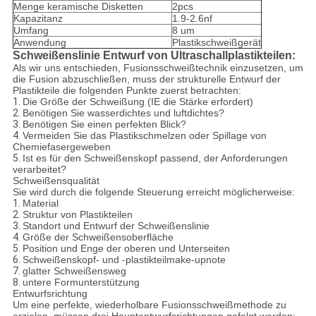
Menge keramische Disketten
2pcs
Kapazitanz
1.9-2.6nf
Umfang
8 um
Anwendung
Plastikschweißgerät
Schweißenslinie Entwurf von Ultraschallplastikteilen:
Als wir uns entschieden, Fusionsschweißtechnik einzusetzen, um
die Fusion abzuschließen, muss der strukturelle Entwurf der
Plastikteile die folgenden Punkte zuerst betrachten:
1.
Die Größe der Schweißung (IE die Stärke erfordert)
2.
Benötigen Sie wasserdichtes und luftdichtes?
3.
Benötigen Sie einen perfekten Blick?
4.
Vermeiden Sie das Plastikschmelzen oder Spillage von
Chemiefasergeweben
5.
Ist es für den Schweißenskopf passend, der Anforderungen
verarbeitet?
Schweißensqualität
Sie wird durch die folgende Steuerung erreicht möglicherweise:
1.
Material
2.
Struktur von Plastikteilen
3.
Standort und Entwurf der Schweißenslinie
4.
Größe der Schweißensoberfläche
5.
Position und Enge der oberen und Unterseiten
6.
Schweißenskopf- und -plastikteilmake-upnote
7.
glatter Schweißensweg
8.
untere Formunterstützung
Entwurfsrichtung
Um eine perfekte, wiederholbare Fusionsschweißmethode zu