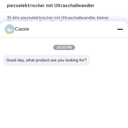
piezoelektrischer mit Ultraschallwandler
35-kHz-piezoelektrischer mit Ultraschallwandler, kleiner
Ultraschallschweißens-Wandler
Cassie
Plastikschweißer-piezo mit Ultraschallwandler der stellen-
30Khz mit 4pcs Keramik des Schwarz-30mm
10:53 PM
piezoelektrischer Ultraschall des Wandler-700w mit
piezoelektrischer Keramik 4pcs PZT4
Good day, what product are you looking for?
Beliebte Kategorien
Alle
Ultraschallmetallschweißen
Ultraschallspülmaschine
Ultraschall-
Ultraschallindiumbeschichtung
Sonochemie-Geräte
Unterstützte 
Ultraschallschmelzbehandlung
Ultraschallmaschinelle 