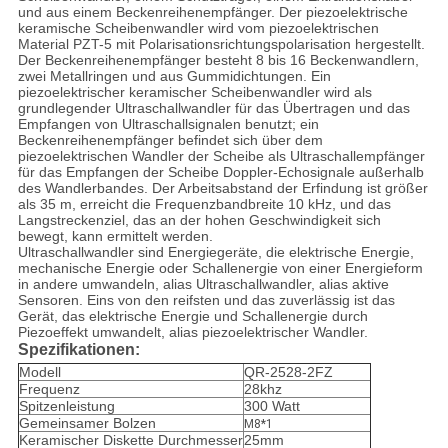
und aus einem Beckenreihenempfänger. Der piezoelektrische
keramische Scheibenwandler wird vom piezoelektrischen
Material PZT-5 mit Polarisationsrichtungspolarisation hergestellt.
Der Beckenreihenempfänger besteht 8 bis 16 Beckenwandlern,
zwei Metallringen und aus Gummidichtungen. Ein
piezoelektrischer keramischer Scheibenwandler wird als
grundlegender Ultraschallwandler für das Übertragen und das
Empfangen von Ultraschallsignalen benutzt; ein
Beckenreihenempfänger befindet sich über dem
piezoelektrischen Wandler der Scheibe als Ultraschallempfänger
für das Empfangen der Scheibe Doppler-Echosignale außerhalb
des Wandlerbandes. Der Arbeitsabstand der Erfindung ist größer
als 35 m, erreicht die Frequenzbandbreite 10 kHz, und das
Langstreckenziel, das an der hohen Geschwindigkeit sich
bewegt, kann ermittelt werden.
Ultraschallwandler sind Energiegeräte, die elektrische Energie,
mechanische Energie oder Schallenergie von einer Energieform
in andere umwandeln, alias Ultraschallwandler, alias aktive
Sensoren. Eins von den reifsten und das zuverlässig ist das
Gerät, das elektrische Energie und Schallenergie durch
Piezoeffekt umwandelt, alias piezoelektrischer Wandler.
Spezifikationen:
Modell
QR-2528-2FZ
Frequenz
28khz
Spitzenleistung
300 Watt
Gemeinsamer Bolzen
M8*1
Keramischer Diskette Durchmesser
25mm