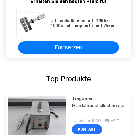
Erhalten Sie den besten Preis für
Ultraschallausschnitt 20Khz
1000w nahrungsmittelmit 255mm
Breiten-Blatt für den Schnitt des
gefrorenen Produktes
Fortsetzen
Top Produkte
Tragbarer
Handultraschallschneider
Negotation MOQ:1 EINHEIT
KONTAKT