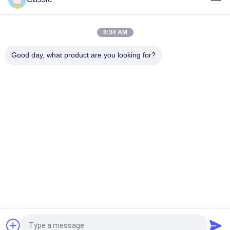
40 Khz Ultraschall 82,5 mm Schneider zum Schneiden von
Reifen
8:34 AM
Ultraschall-Hochfrequenz-Vibration 20Khz Niedertemperatur-
Schneiden von Gummi
Good day, what product are you looking for?
Beliebte Kategorien
Alle
Ultraschallmetallschweißen
Ultraschallspülmaschine
Ultraschall-
Ultraschallindiumbeschichtung
Sonochemie-Geräte
Unterstützte 
Ultraschallschmelzbehandlung
Ultraschallmaschinelle 
Bearbeitung
Ultraschallverarbeitungs-
Ultraschall 
Ausrüstung
Kunststoff-
Schweissmaschine
Fordern Sie ein Angebot