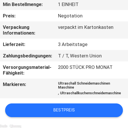
KONTAKTIEREN
Min Bestellmenge:
1 EINHEIT
SIE
Preis:
Negotation
UNS
Verpackung
verpackt im Kartonkasten
Informationen:
NEUIGKEITEN
Lieferzeit:
3 Arbeitstage
Zahlungsbedingungen:
T / T, Western Union
RECHTSSACHEN
Versorgungsmaterial-
2000 STÜCK PRO MONAT
Fähigkeit:
ANGEBOT
Markieren:
Ultraschall Schneidemaschinen
ANFORDERN
Maschine
,
Ultraschallkuchenschneidemaschine
SITEMAP
BESTPREIS
DATENSCHUTZRICHTLINIE