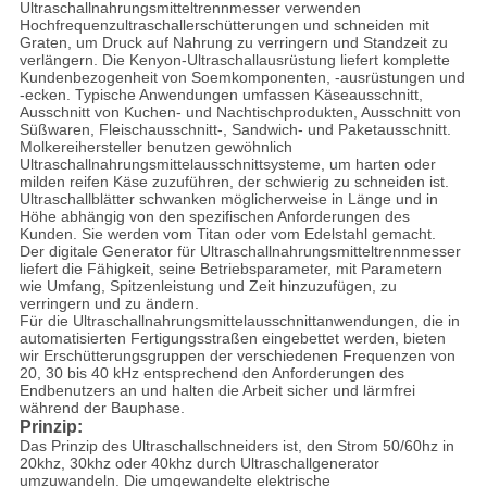
Ultraschallnahrungsmitteltrennmesser verwenden
Hochfrequenzultraschallerschütterungen und schneiden mit
Graten, um Druck auf Nahrung zu verringern und Standzeit zu
verlängern. Die Kenyon-Ultraschallausrüstung liefert komplette
Kundenbezogenheit von Soemkomponenten, -ausrüstungen und
-ecken. Typische Anwendungen umfassen Käseausschnitt,
Ausschnitt von Kuchen- und Nachtischprodukten, Ausschnitt von
Süßwaren, Fleischausschnitt-, Sandwich- und Paketausschnitt.
Molkereihersteller benutzen gewöhnlich
Ultraschallnahrungsmittelausschnittsysteme, um harten oder
milden reifen Käse zuzuführen, der schwierig zu schneiden ist.
Ultraschallblätter schwanken möglicherweise in Länge und in
Höhe abhängig von den spezifischen Anforderungen des
Kunden. Sie werden vom Titan oder vom Edelstahl gemacht.
Der digitale Generator für Ultraschallnahrungsmitteltrennmesser
liefert die Fähigkeit, seine Betriebsparameter, mit Parametern
wie Umfang, Spitzenleistung und Zeit hinzuzufügen, zu
verringern und zu ändern.
Für die Ultraschallnahrungsmittelausschnittanwendungen, die in
automatisierten Fertigungsstraßen eingebettet werden, bieten
wir Erschütterungsgruppen der verschiedenen Frequenzen von
20, 30 bis 40 kHz entsprechend den Anforderungen des
Endbenutzers an und halten die Arbeit sicher und lärmfrei
während der Bauphase.
Prinzip:
Das Prinzip des Ultraschallschneiders ist, den Strom 50/60hz in
20khz, 30khz oder 40khz durch Ultraschallgenerator
umzuwandeln. Die umgewandelte elektrische