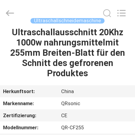
Qianrong
Automation
Equipment
Co.,Ltd.
All
Ultraschallschneidemaschine
Rights
Reserved.
Ultraschallausschnitt 20Khz
HEIM
1000w nahrungsmittelmit
PRODUKTE
255mm Breiten-Blatt für den
Schnitt des gefrorenen
ÜBER
Produktes
UNS
Herkunftsort:
China
WERKSBESICHTIGUNG
Markenname:
QRsonic
Zertifizierung:
CE
QUALITÄTSKONTROLLE
Modellnummer:
QR-CF255