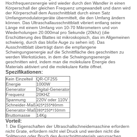
Hochfrequenzenergie wird wieder durch den Wandler in einen
Körperschall der gleichen Frequenz umgewandelt und dann wird
der Körperschall dem Ausschnittblatt durch einen Satz
Umfangsmodulatorgeräte übermittelt, die den Umfang ändern
können. Das Ultraschallausschnittblatt vibriert entlang seine
Länge mit einem Umfang von 10-70 Mikrometern und von
Wiederholungen 20.000mal pro Sekunde (20khz) (die
Erschütterung des Blattes ist mikroskopisch, das im Allgemeinen
schwierig, durch das bloße Auge zu sehen ist). Das
Ausschnittblatt überträgt dann die empfangene
Schwingungsenergie auf die Schnittfläche des geschnitten zu
werden Werkstückes, in dem die Schwingungsenergie
geschnitten wird, indem man die molekulare Energie des
Materials aktiviert und die molekulare Kette öffnet.
Spezifikationen:
Kein Einzelteil
QR-CF255
Energie
1000W
Generator
Digital-Generator
Frequenz
20KHZ
Spannung
220V oder 110V
Schneider-Maß
425*255*80mm
Generator-Maß
380*250*150mm
Bruttomasse
14Kg
Vorteil:
1.
Die Eigenschaften der Ultraschallschneidemaschine erfordern
nicht Grate, erfordern nicht viel Druck und werden nicht die
Splitterung oder Bruch des Ausschnittmaterials verursachen.