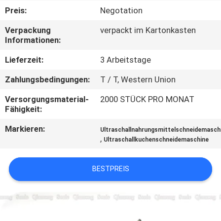
KONTAKTIEREN
Preis:
Negotation
SIE
Verpackung
verpackt im Kartonkasten
UNS
Informationen:
Lieferzeit:
3 Arbeitstage
NEUIGKEITEN
Zahlungsbedingungen:
T / T, Western Union
RECHTSSACHEN
Versorgungsmaterial-
2000 STÜCK PRO MONAT
Fähigkeit:
Markieren:
ANGEBOT
Ultraschallnahrungsmittelschneidemasch
,
Ultraschallkuchenschneidemaschine
ANFORDERN
BESTPREIS
SITEMAP
DATENSCHUTZRICHTLINIE