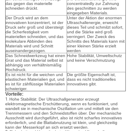
das gegen das materielle
concentratedly zur Zahnung
schneiden drückt.
des geschnitten zu werden
eingegeben Materials.
Der Druck wird an dem
Unter der Aktion der enormen
innovativen konzentriert, ist der
Ultraschallenergie, erweicht
Druck sehr groß und übersteigt
dieses Teil und schmilzt sofort,
die Scherfestigkeit vom
und die Stärke wird groß
materiellen schneiden, und das
verringert. Der Zweck des
molekulare Abbinden des
Schnitts des Materials kann mit
Materials wird und Schnitt
einer kleinen Stärke erzielt
auseinandergezogen.
werden
Das Schneidwerkzeug hat einen
Hohe Stabilität, Umweltschutz
Grat und das Material selbst ist
und keine Verschmutzung
abhängig von verhältnismäßig
Hochdruck.
Es ist nicht für die weichen und
Die größte Eigenschaft ist,
elastischen Materialien gut, und
dass es nicht traditionelles
es ist für zähflüssige Materialien
innovatives gibt.
schwieriger.
Vorteile:
1.
Hohe Stabilität: Der Ultraschallgenerator erzeugt
elektromagnetische Erschütterung, wenn es funktioniert, und
wandelt sie in mechanische Oszillation um und mittelt sie den
Trennmessern und den Schneidstoffen über. Der mechanische
Ausschnitt wird durchgeführt, also ist nicht scharfes innovatives
erforderlich, und die Blattabnutzung ist klein, und gleichzeitig
kann der Messerkopf an sich ersetzt werden.