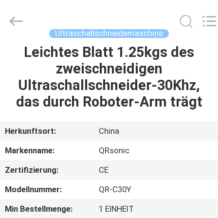
Qianrong
Automation
Equipment
Co.,Ltd.
All
Ultraschallschneidemaschine
Rights
Reserved.
Leichtes Blatt 1.25kgs des
HEIM
zweischneidigen
PRODUKTE
Ultraschallschneider-30Khz,
das durch Roboter-Arm trägt
ÜBER
UNS
Herkunftsort:
China
Markenname:
QRsonic
WERKSBESICHTIGUNG
Zertifizierung:
CE
QUALITÄTSKONTROLLE
Modellnummer:
QR-C30Y
Min Bestellmenge:
1 EINHEIT