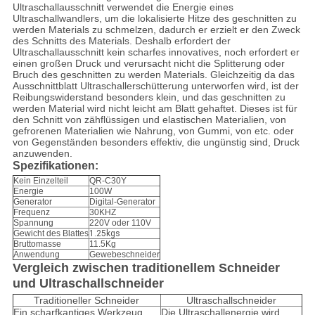
Ultraschallausschnitt verwendet die Energie eines
Ultraschallwandlers, um die lokalisierte Hitze des geschnitten zu
werden Materials zu schmelzen, dadurch er erzielt er den Zweck
des Schnitts des Materials. Deshalb erfordert der
Ultraschallausschnitt kein scharfes innovatives, noch erfordert er
einen großen Druck und verursacht nicht die Splitterung oder
Bruch des geschnitten zu werden Materials. Gleichzeitig da das
Ausschnittblatt Ultraschallerschütterung unterworfen wird, ist der
Reibungswiderstand besonders klein, und das geschnitten zu
werden Material wird nicht leicht am Blatt gehaftet. Dieses ist für
den Schnitt von zähflüssigen und elastischen Materialien, von
gefrorenen Materialien wie Nahrung, von Gummi, von etc. oder
von Gegenständen besonders effektiv, die ungünstig sind, Druck
anzuwenden.
Spezifikationen:
Kein Einzelteil
QR-C30Y
Energie
100W
Generator
Digital-Generator
Frequenz
30KHZ
Spannung
220V oder 110V
Gewicht des Blattes
1.25kgs
Bruttomasse
11.5Kg
Anwendung
Gewebeschneider
Vergleich zwischen traditionellem Schneider
und Ultraschallschneider
Traditioneller Schneider
Ultraschallschneider
Ein scharfkantiges Werkzeug,
Die Ultraschallenergie wird