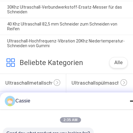
30Khz Ultraschall-Verbundwerkstoff-Ersatz-Messer für das
Schneiden
40 Khz Ultraschall 82,5 mm Schneider zum Schneiden von
Reifen
Ultraschall-Hochfrequenz-Vibration 20Khz Niedertemperatur-
Schneiden von Gummi
Beliebte Kategorien
Alle
Ultraschallmetallschweißen
Ultraschallspülmaschine
Ultraschall-
Ultraschallindiumbeschichtung
Cassie
Sonochemie-Geräte
Unterstützte 
Ultraschallschmelzbehandlung
2:35 AM
Ultraschallmaschinelle 
Bearbeitung