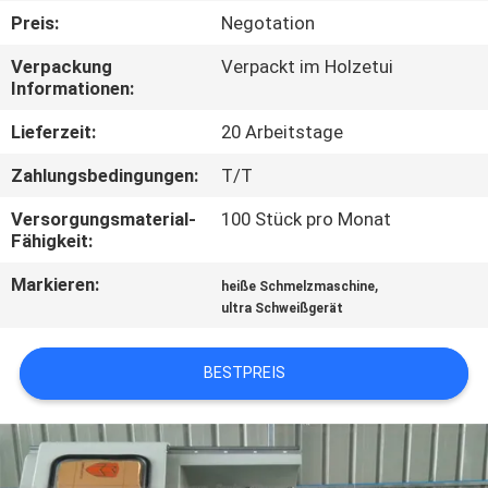
KONTAKTIEREN
Preis:
Negotation
SIE
Verpackung
Verpackt im Holzetui
UNS
Informationen:
Lieferzeit:
20 Arbeitstage
NEUIGKEITEN
Zahlungsbedingungen:
T/T
RECHTSSACHEN
Versorgungsmaterial-
100 Stück pro Monat
Fähigkeit:
Markieren:
,
ANGEBOT
heiße Schmelzmaschine
ultra Schweißgerät
ANFORDERN
BESTPREIS
SITEMAP
DATENSCHUTZRICHTLINIE