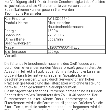
zur Verfügung stellt. Die drehende Geschwindigkeit des Gerätes
ist justierbar, und die Filterelemente von verschiedenen
Spezifikationen können geschnitten werden.
Technische Parameter:
Kein Einzelteil
AY-LXQG1640
Produkt-Name
Filter-einzelne
Hauptschneidemaschine
Energie
1500w
Spannung
220V 50HZ
Schweißens-
6pcs/min
Geschwindigkeit
Maße
L1200*W800*H1200
Bruttomasse
200kgs
Vorteil:
Die faltende Filterschneidemaschine des Großflusses wird
durch den rotierenden runden Messerprozeß geschnitten. Der
Ausschnitteffekt ist gut, ist der Schlitz flach, und er kann für
großen Flussfilter mit verschiedenen Spezifikationen
geschnitten werden. Er wird durch Servomotor, mit hoher
Präzision gesteuert, und das Filterpapier wird ohne Grate und
defekte Enden geschnitten. Serienproduktion.
Die nichtgewebte faltende Filterschneidemaschine ist für den
Schnitt des großen Flussfilters des Zoll 10-40 passend. Der
Durchmesser ist unter 160mm. Das zusammengebaute
Filterelement wird in die Form manuell gesetzt. Drücken Sie die
Start-Taste, wird die runde Messerposition begonnen, wird die