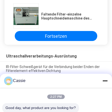
Faltende Filter-einzelne
Hauptschneidemaschine des
mikroporösen Film-1500w für
großen Fluss-Filter
Fortsetzen
Ultraschallverarbeitungs-Ausrüstung
IR-Filter-Schweißgerät für die Verbindung beider Enden der
Filterelement-effektiven Dichtung
Cassie
Filter-Schweißgerät der Kapsel-3000w, das effektiv Kapsel-
Filtergehäuse versiegelt
heißes Dichtungs-Schweißen der Schmelze3000w von
2:27 PM
Plastikendstöpseln für faltende Filter-Schweißens-
Fertigungsstraße
Good day, what product are you looking for?