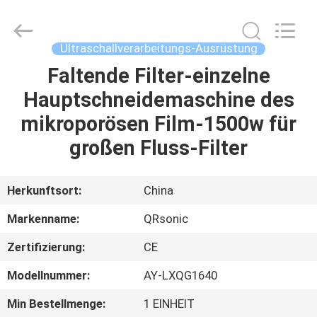
Qianrong
Automation
Equipment
Co.,Ltd.
All
Ultraschallverarbeitungs-Ausrüstung
Rights
Reserved.
Faltende Filter-einzelne
HEIM
Hauptschneidemaschine des
PRODUKTE
mikroporösen Film-1500w für
großen Fluss-Filter
ÜBER
UNS
Herkunftsort:
China
Markenname:
QRsonic
WERKSBESICHTIGUNG
Zertifizierung:
CE
QUALITÄTSKONTROLLE
Modellnummer:
AY-LXQG1640
Min Bestellmenge:
1 EINHEIT