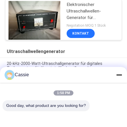
Elektronischer
Ultraschallwellen-
Generator für
schweißenden
Negotation MOQ:1 Stück
Teebeutel
KONTAKT
Ultraschallwellengenerator
20-kHz-2000-Watt-Ultraschallgenerator für digitales
Treibersystem für Kunststoffschweißmaschinen
Cassie
Ansteuersystem Ultraschallhandstromversorgungs-Digital
für Schneider 40Khz
1:58 PM
Selbstkonfigurierbarer Ultraschallfrequenzgenerator 28Khz
für Stellen-Schweißer
Good day, what product are you looking for?
Beliebte Kategorien
Alle