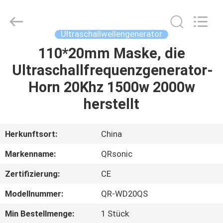
Qianrong
Automation
Equipment
Co.,Ltd.
All
Ultraschallwellengenerator
Rights
Reserved.
110*20mm Maske, die
HEIM
Ultraschallfrequenzgenerator-
PRODUKTE
Horn 20Khz 1500w 2000w
herstellt
ÜBER
UNS
Herkunftsort:
China
Markenname:
QRsonic
WERKSBESICHTIGUNG
Zertifizierung:
CE
QUALITÄTSKONTROLLE
Modellnummer:
QR-WD20QS
Min Bestellmenge:
1 Stück