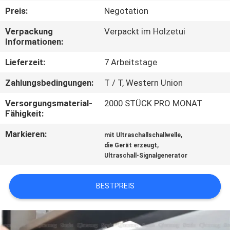
KONTAKTIEREN
Preis:
Negotation
SIE
Verpackung
Verpackt im Holzetui
UNS
Informationen:
Lieferzeit:
7 Arbeitstage
NEUIGKEITEN
Zahlungsbedingungen:
T / T, Western Union
RECHTSSACHEN
Versorgungsmaterial-
2000 STÜCK PRO MONAT
Fähigkeit:
Markieren:
,
ANGEBOT
mit Ultraschallschallwelle
,
die Gerät erzeugt
ANFORDERN
Ultraschall-Signalgenerator
SITEMAP
BESTPREIS
DATENSCHUTZRICHTLINIE