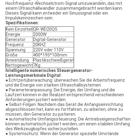
Hochfrequenz-Wechselstrom-Signal umzuwandeln, das mit
einem Ultraschallwandler zusammengebracht werden kann.
Dieses Signal kann entweder ein Sinussignal oder ein
Impulskennzeichen sein.
Spezifikationen:
Kein Einzelteil
QR-WD20QS
Energie
2000W
Generator
Digital-Generator
Frequenz
20KHZ
Spannung
220V oder 110V
Größe
400*195*100mm
Anwendung
Plastikschweißgerät
Nettogewicht
7Kg
Intelligente numerisches Steuergenerator-
Leistungsmerkmale Digital:
● Echtzeitüberwachung: überwachen Sie die Arbeitsfrequenz
und die Energie von starken Ultraschallsystemen.
● Parameteranpassung: Die Energie, der Umfang und die
Laufzeit können in der Realzeit entsprechend verschiedenen
Anforderungen justiert werden.
● Selbst-Folgen: Nachdem das Gerät die Anfangseinrichtung
abgeschlossen hat, kann es fortfahren, zu arbeiten, ohne zu
müssen, den Generator zu justieren.
● automatische Umfangssteuerung: Die Antriebseigenschaften
können automatisch justiert werden, um einen stabilen Umfang
des Werkzeugkopfes sicherzustellen.
● Systemschutz: Wenn der Generator spezielle Umstände