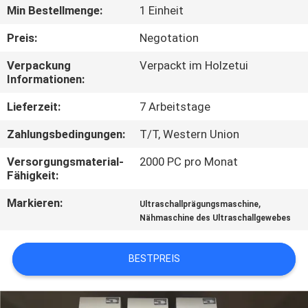
KONTAKTIEREN
Min Bestellmenge:
1 Einheit
SIE
Preis:
Negotation
UNS
Verpackung
Verpackt im Holzetui
Informationen:
NEUIGKEITEN
Lieferzeit:
7 Arbeitstage
Zahlungsbedingungen:
T/T, Western Union
RECHTSSACHEN
Versorgungsmaterial-
2000 PC pro Monat
Fähigkeit:
ANGEBOT
Markieren:
,
ANFORDERN
Ultraschallprägungsmaschine
Nähmaschine des Ultraschallgewebes
SITEMAP
BESTPREIS
DATENSCHUTZRICHTLINIE