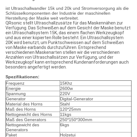
ist Ultraschallwandler 15k und 20k und Stromversorgung als die
Schlüsselkomponenten der Industrie der maschinellen
Herstellung der Maske weit verbreitet.
QRsonic stellt Ultraschallzusätze für das Maskennähen zur
Verfügung. Das Schweißen auf dem Gesicht der Maske benutzt
ein Ultraschallsystem 15K, das einem flachen Werkzeugkopf
und aus einer kopierten Rolle besteht. Ein Ultraschallsystem
20K wird benutzt, um Punktschweissen auf dem Schweißen
von Maske earbands durchzuführen. Entsprechend
verschiedenen Maskenarten stellen wir die verschiedenen
Anzahlen von Ultraschallsätzen zur Verfügung, und der
Werkzeugkopf kann entsprechend Kundenanforderungen auch
besonders angefertigt werden.
Spezifikationen:
Frequenz
15Khz
Energie
2600w
Spannung
220V
Generator
Digital-Generator
Material des Horns
Stahl
Maß des Horns
120*25mm
Nettogewicht des Horns
11kgs
Maß des Generators
250*150*300mm
Nettogewicht des
6kgs
Generators
Paket
Holzetui