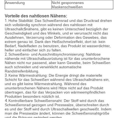
Anwendung
Nicht gesponnenes
Maskenschweißen
Vorteile des nahtlosen Nähens:
1.
Hohe Stabilität: Das Schweißensrad und das Druckrad drehen
sich vollständig synchron während des nahtlosen mit
Ultraschallc$nähens, gibt es keinen Unterschied bezüglich der
Geschwindigkeit und des Winkels, und er verursacht nicht das
Ausdehnen, Verzerrung oder Deformation des Gewebes, das
extrem genau ist. Dank den Heißschmelzeffekt, dort ist- kein
Bedarf, Nadelfaden zu benutzen, das Produkt ist wasserdichter,
heller und einfacher sich zu falten.
2.
Schweißens- und Ausschnittsynchronisierung: Nahtlose
nähende mit Ultraschallausrüstung ist für das ununterbrochene
Nähen nicht nur passend, aber kann Gewebe, beim Schweißen
auch schneiden und verwirklicht automatische
Randstreifenbildung.
3.
Keine Wärmestrahlung: Die Energie dringt die materielle
Schicht für das Schweißen während des Ultraschallnähens ein,
und es gibt keine Wärmestrahlung. Während des
ununterbrochenen Nähens wird Hitze nicht auf das Produkt
übertragen, das für das Verpacken von wärmeempfindlichen
Produkten besonders nützlich ist.
4.
Kontrollierbare Schweißensnaht: Der Stoff wird durch das
Schweißensrad gezogen und Presswalze, überschreiten durch
es und der Stoff wird durch Ultraschallwellen geschweißt. Indem
man die Presswalze ändert, können die Schweißensnahtgröße
und die Prägung geändert werden.