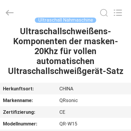
Qianrong
Automation
Equipment
Co.,Ltd.
All
Ultraschall Nähmaschine
Rights
Reserved.
Ultraschallschweißens-
HEIM
Komponenten der masken-
PRODUKTE
20Khz für vollen
automatischen
ÜBER
Ultraschallschweißgerät-Satz
UNS
Herkunftsort:
CHINA
WERKSBESICHTIGUNG
Markenname:
QRsonic
Zertifizierung:
CE
QUALITÄTSKONTROLLE
Modellnummer:
QR-W15