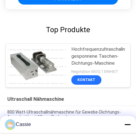
Top Produkte
Hochfrequenzultraschallnicht
gesponnene Taschen-
Dichtungs-Maschine
Negotation MOQ:1 EINHEIT
KONTAKT
Ultraschall Nähmaschine
800 Watt-Ultraschallnähmaschine für Gewebe-Dichtungs-
Ausschnitt mit 12mm Drehrad
Cassie
Hochfrequenz-Ultraschallschweißens-System 20Khz 2500w
nahtlos