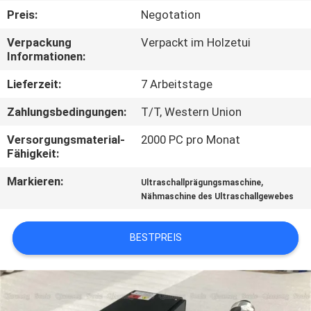
KONTAKTIEREN
Preis:
Negotation
SIE
Verpackung
Verpackt im Holzetui
UNS
Informationen:
Lieferzeit:
7 Arbeitstage
NEUIGKEITEN
Zahlungsbedingungen:
T/T, Western Union
RECHTSSACHEN
Versorgungsmaterial-
2000 PC pro Monat
Fähigkeit:
Markieren:
,
ANGEBOT
Ultraschallprägungsmaschine
Nähmaschine des Ultraschallgewebes
ANFORDERN
BESTPREIS
SITEMAP
DATENSCHUTZRICHTLINIE