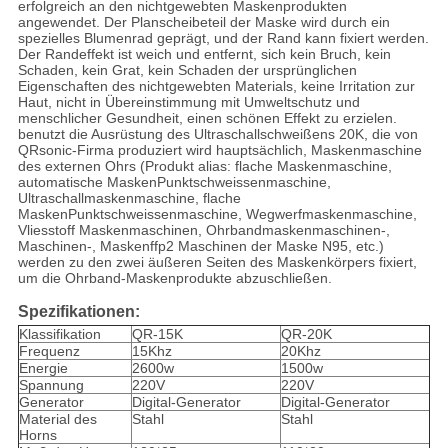
erfolgreich an den nichtgewebten Maskenprodukten
angewendet. Der Planscheibeteil der Maske wird durch ein
spezielles Blumenrad geprägt, und der Rand kann fixiert werden.
Der Randeffekt ist weich und entfernt, sich kein Bruch, kein
Schaden, kein Grat, kein Schaden der ursprünglichen
Eigenschaften des nichtgewebten Materials, keine Irritation zur
Haut, nicht in Übereinstimmung mit Umweltschutz und
menschlicher Gesundheit, einen schönen Effekt zu erzielen.
benutzt die Ausrüstung des Ultraschallschweißens 20K, die von
QRsonic-Firma produziert wird hauptsächlich, Maskenmaschine
des externen Ohrs (Produkt alias: flache Maskenmaschine,
automatische MaskenPunktschweissenmaschine,
Ultraschallmaskenmaschine, flache
MaskenPunktschweissenmaschine, Wegwerfmaskenmaschine,
Vliesstoff Maskenmaschinen, Ohrbandmaskenmaschinen-,
Maschinen-, Maskenffp2 Maschinen der Maske N95, etc.)
werden zu den zwei äußeren Seiten des Maskenkörpers fixiert,
um die Ohrband-Maskenprodukte abzuschließen.
Spezifikationen:
Klassifikation
QR-15K
QR-20K
Frequenz
15Khz
20Khz
Energie
2600w
1500w
Spannung
220V
220V
Generator
Digital-Generator
Digital-Generator
Material des
Stahl
Stahl
Horns