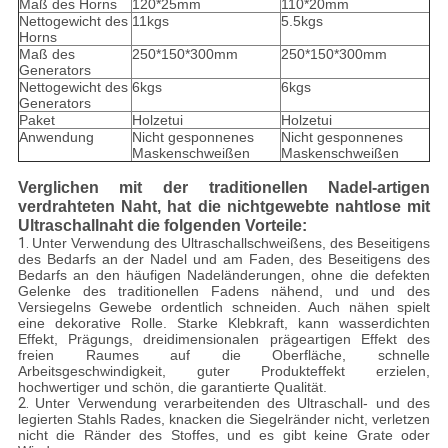
Maß des Horns
120*25mm
110*20mm
Nettogewicht des
11kgs
5.5kgs
Horns
Maß des
250*150*300mm
250*150*300mm
Generators
Nettogewicht des
6kgs
6kgs
Generators
Paket
Holzetui
Holzetui
Anwendung
Nicht gesponnenes
Nicht gesponnenes
Maskenschweißen
Maskenschweißen
Verglichen mit der traditionellen Nadel-artigen
verdrahteten Naht, hat die nichtgewebte nahtlose mit
Ultraschallnaht die folgenden Vorteile:
1.
Unter Verwendung des Ultraschallschweißens, des Beseitigens
des Bedarfs an der Nadel und am Faden, des Beseitigens des
Bedarfs an den häufigen Nadeländerungen, ohne die defekten
Gelenke des traditionellen Fadens nähend, und und des
Versiegelns Gewebe ordentlich schneiden. Auch nähen spielt
eine dekorative Rolle. Starke Klebkraft, kann wasserdichten
Effekt, Prägungs, dreidimensionalen prägeartigen Effekt des
freien Raumes auf die Oberfläche, schnelle
Arbeitsgeschwindigkeit, guter Produkteffekt erzielen,
hochwertiger und schön, die garantierte Qualität.
2.
Unter Verwendung verarbeitenden des Ultraschall- und des
legierten Stahls Rades, knacken die Siegelränder nicht, verletzen
nicht die Ränder des Stoffes, und es gibt keine Grate oder