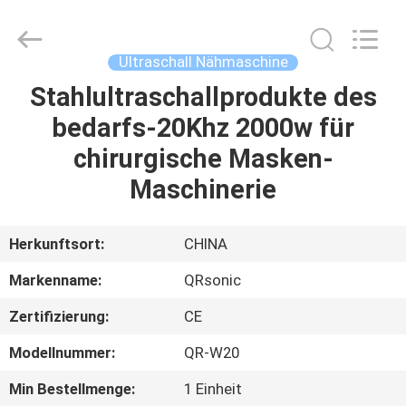
Qianrong
Automation
Equipment
Co.,Ltd.
All
Ultraschall Nähmaschine
Rights
Reserved.
Stahlultraschallprodukte des
HEIM
bedarfs-20Khz 2000w für
PRODUKTE
chirurgische Masken-
Maschinerie
ÜBER
UNS
Herkunftsort:
CHINA
Markenname:
QRsonic
WERKSBESICHTIGUNG
Zertifizierung:
CE
QUALITÄTSKONTROLLE
Modellnummer:
QR-W20
Min Bestellmenge:
1 Einheit