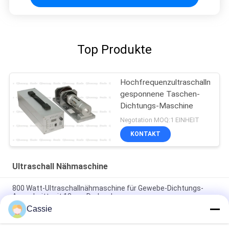
Top Produkte
Hochfrequenzultraschallnicht
gesponnene Taschen-
Dichtungs-Maschine
Negotation MOQ:1 EINHEIT
KONTAKT
Ultraschall Nähmaschine
800 Watt-Ultraschallnähmaschine für Gewebe-Dichtungs-
Ausschnitt mit 12mm Drehrad
Cassie
Hochfrequenz-Ultraschallschweißens-System 20Khz 2500w
nahtlos