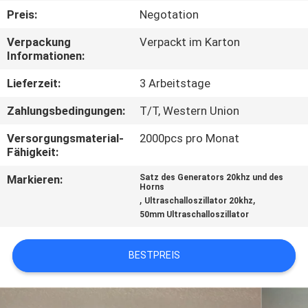
KONTAKTIEREN
Preis:
Negotation
SIE
Verpackung
Verpackt im Karton
UNS
Informationen:
Lieferzeit:
3 Arbeitstage
NEUIGKEITEN
Zahlungsbedingungen:
T/T, Western Union
RECHTSSACHEN
Versorgungsmaterial-
2000pcs pro Monat
Fähigkeit:
Markieren:
Satz des Generators 20khz und des
ANGEBOT
Horns
,
,
Ultraschalloszillator 20khz
ANFORDERN
50mm Ultraschalloszillator
SITEMAP
BESTPREIS
DATENSCHUTZRICHTLINIE