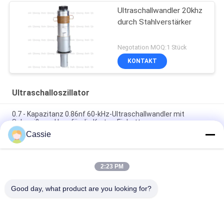
Ultraschallwandler 20khz
durch Stahlverstärker
Negotation MOQ:1 Stück
KONTAKT
Ultraschalloszillator
0.7 - Kapazitanz 0.86nf 60-kHz-Ultraschallwandler mit
Schweißens-Horn für die Karten-Einbettung
Cassie
Lieferung der Maske, die notwendige Ultraschallausrüstung
mit Wandler-Dichtung der Keramik-20Khz zusammenbringt
2:23 PM
maskieren UltraschallErsatzteile der hohen Leistung 15Khz
des Wandler-2600w für N95 zusammenpassende Linie
Good day, what product are you looking for?
Beliebte Kategorien
Alle