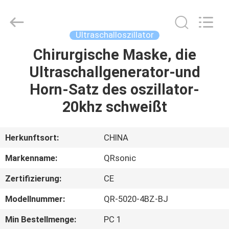
Qianrong
Automation
Equipment
Co.,Ltd.
All
Ultraschalloszillator
Rights
Reserved.
Chirurgische Maske, die
HEIM
Ultraschallgenerator-und
PRODUKTE
Horn-Satz des oszillator-
20khz schweißt
ÜBER
UNS
Herkunftsort:
CHINA
Markenname:
QRsonic
WERKSBESICHTIGUNG
Zertifizierung:
CE
QUALITÄTSKONTROLLE
Modellnummer:
QR-5020-4BZ-BJ
Min Bestellmenge:
PC 1