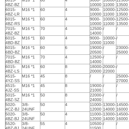
6015-
M16 *1
60
4
9000-
10000-
12500
4BZ-BZ
10000
11000
13500
6015-
M16 *1
60
4
9000-
10000-
12500
4BZ-LR
10000
11000
13500
6015-
M16 *1
60
4
9000-
10000-
12500
4BZ-RS
10000
11000
13500
7015-
M16 *1
70
4
12500-
/
/
4BZ-BZ
14000
6015-
M16 *1
60
4
9000-
10000-
/
4BD-BZ
10000
11000
6015-
M16 *1
60
6
19000-
/
23000
6BD-BZ
20500
25000
7015-
M16 *1
70
4
12500-
/
/
4BD-BZ
14000
6015-
M16 *1
60
8
18000-
20000-
/
4BZ-LS
20000
22000
4515-
M16 *1
45
8
/
/
25000
4YZ-SS
27000
4515-
M16 *1
45
8
19000-
/
/
4JZ-SS
21000
5015-
M16 *1
50
8
22000-
/
/
4BZ-SZ
24000
5020-
3/8-
50
4
11000-
13000-
14500
4CZ-BJ
24UNF
12000
14000
16000
5020-
3/8-
50
4
11000-
13000-
14500
4BZ-BJ
24UNF
12000
14000
16000
5520-
3/8-
55
4
10500-
/
/
4BZ-BJ
24UNF
11500