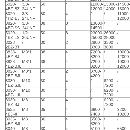
5020-
3/8-
50
4
11000-
13000-
14500
4BZ-BZ
24UNF
12000
14000
16000
5020-
3/8-
50
4
/
/
11000-
4HZ-BJ
24UNF
12000
3820-
3/8-
38
8
13000-
/
/
4BZ-SS
24UNF
14500
5020-
1/2-
50
8
23000-
26000-
/
4BZ-LS
20UNF
25000
28000
3028-
/
30
2
2800-
3300-
/
2BZ-BT
3300
3800
3828-
M8*1
38
4
7200-
/
10000
4BZ-BJ
8200
12000
3828-
M8*1
38
4
7200-
/
10000
4BZ-BJL
8200
12000
3828-
M8*1
38
2
3700-
/
/
2BZ-BJL
4200
3030-
M10
30
4
/
6200-
/
4BZ-SJL
7200
3030-
M10
30
4
/
6200-
/
4BZ-LJL
7200
3030-
M8
30
4
/
6200-
/
4BZ-BJ
7200
3535-
M8
35
4
6600-
/
9200-
4BD-II
7400
10200
3035-
M8
30
4
5500-
/
/
4BZ-BJL
6200
3040-
M8
30
4
5100-
/
6500-