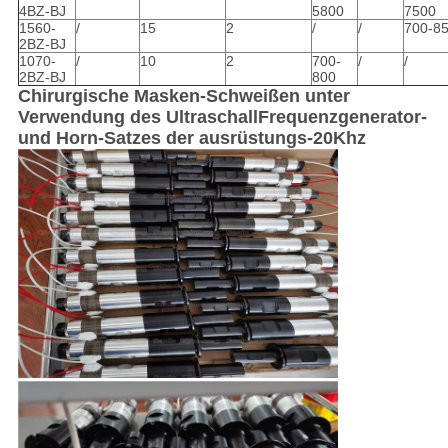
4BZ-BJ
5800
7500
1560-
/
15
2
/
/
700-8
2BZ-BJ
1070-
/
10
2
700-
/
/
2BZ-BJ
800
Chirurgische Masken-Schweißen unter
Verwendung des UltraschallFrequenzgenerator-
und Horn-Satzes der ausrüstungs-20Khz