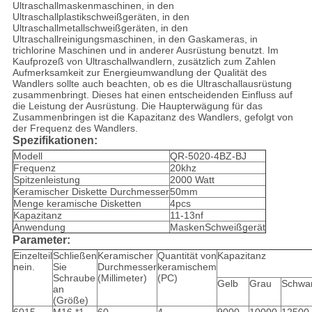
Ultraschallmaskenmaschinen, in den
Ultraschallplastikschweißgeräten, in den
Ultraschallmetallschweißgeräten, in den
Ultraschallreinigungsmaschinen, in den Gaskameras, in
trichlorine Maschinen und in anderer Ausrüstung benutzt. Im
Kaufprozeß von Ultraschallwandlern, zusätzlich zum Zahlen
Aufmerksamkeit zur Energieumwandlung der Qualität des
Wandlers sollte auch beachten, ob es die Ultraschallausrüstung
zusammenbringt. Dieses hat einen entscheidenden Einfluss auf
die Leistung der Ausrüstung. Die Haupterwägung für das
Zusammenbringen ist die Kapazitanz des Wandlers, gefolgt von
der Frequenz des Wandlers.
Spezifikationen:
Modell
QR-5020-4BZ-BJ
Frequenz
20khz
Spitzenleistung
2000 Watt
Keramischer Diskette Durchmesser
50mm
Menge keramische Disketten
4pcs
Kapazitanz
11-13nf
Anwendung
MaskenSchweißgerät
Parameter:
Einzelteil
Schließen
Keramischer
Quantität von
Kapazitanz
nein.
Sie
Durchmesser
keramischem
Schraube
(Millimeter)
(PC)
Gelb
Grau
Schwa
an
(Größe)