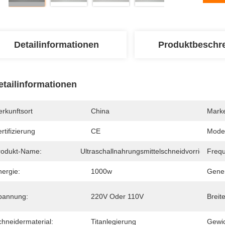
Detailinformationen
Produktbeschr
etailinformationen
rkunftsort
China
Mark
rtifizierung
CE
Mode
rodukt-Name:
Ultraschallnahrungsmittelschneidvorrichtung
Freq
nergie:
1000w
Gener
pannung:
220V Oder 110V
Breit
chneidermaterial:
Titanlegierung
Gewic