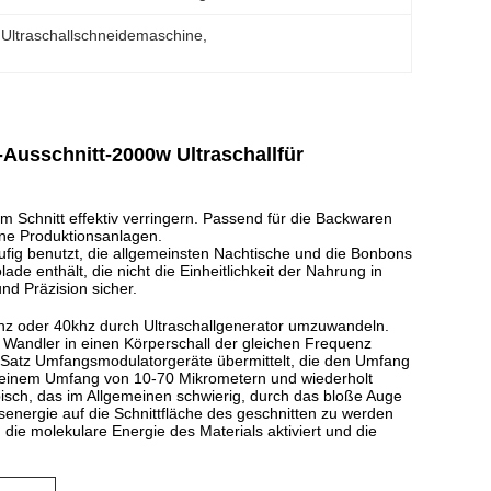
Ultraschallschneidemaschine
, 
Ausschnitt-2000w Ultraschallfür
 Schnitt effektiv verringern. Passend für die Backwaren
ine Produktionsanlagen.
ufig benutzt, die allgemeinsten Nachtische und die Bonbons
de enthält, die nicht die Einheitlichkeit der Nahrung in
und Präzision sicher.
0khz oder 40khz durch Ultraschallgenerator umzuwandeln.
Wandler in einen Körperschall der gleichen Frequenz
 Satz Umfangsmodulatorgeräte übermittelt, die den Umfang
mit einem Umfang von 10-70 Mikrometern und wiederholt
pisch, das im Allgemeinen schwierig, durch das bloße Auge
senergie auf die Schnittfläche des geschnitten zu werden
ie molekulare Energie des Materials aktiviert und die