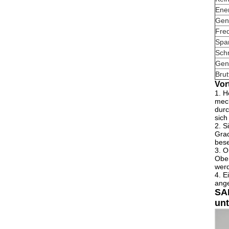
Ene
Gen
Fre
Spa
Sch
Gen
Bru
Vort
1.
H
mech
durc
sich
2. S
Grad
bese
3. O
Ober
werd
4. E
ange
SAN
unt