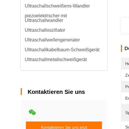
Ultraschallschweißens-Wandler
piezoelektrischer mit
Ultraschallwandler
Ultraschalloszillator
Ultraschallwellengenerator
D
Ultraschallkabelbaum-Schweißgerät
Ultraschallmetallschweißgerät
He
Ze
P
Kontaktieren Sie uns
E
S
S
Kontaktieren Sie uns jetzt