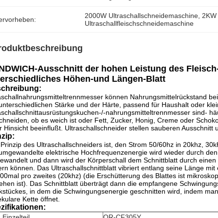
2000W Ultraschallschneidemaschine
, 
2KW 
ervorheben:
Ultraschallfleischschneidemaschine
roduktbeschreibung
DWICH-Ausschnitt der hohen Leistung des Fleisch-
erschiedliches Höhen-und Längen-Blatt
chreibung:
aschallnahrungsmitteltrennmesser können Nahrungsmittelrückstand beim
unterschiedlichen Stärke und der Härte, passend für Haushalt oder kle
aschallschnittausrüstungskuchen-/-nahrungsmitteltrennmesser sind- hä
chneiden, ob es weich ist oder Fett, Zucker, Honig, Creme oder Schokola
r Hinsicht beeinflußt. Ultraschallschneider stellen sauberen Ausschnitt 
nzip:
Prinzip des Ultraschallschneiders ist, den Strom 50/60hz in 20khz, 3
umgewandelte elektrische Hochfrequenzenergie wird wieder durch den 
wandelt und dann wird der Körperschall dem Schnittblatt durch einen
rn können. Das Ultraschallschnittblatt vibriert entlang seine Länge 
00mal pro zweites (20khz) (die Erschütterung des Blattes ist mikrosko
ehen ist). Das Schnittblatt überträgt dann die empfangene Schwingung
stückes, in dem die Schwingungsenergie geschnitten wird, indem man d
kulare Kette öffnet.
zifikationen:
 Einzelteil
QR-CF305Y