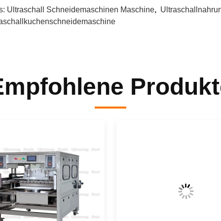
s:
Ultraschall Schneidemaschinen Maschine
,
Ultraschallnahru
raschallkuchenschneidemaschine
Empfohlene Produkt