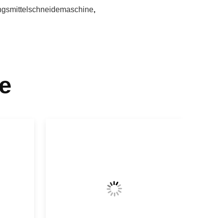
ngsmittelschneidemaschine
,
e