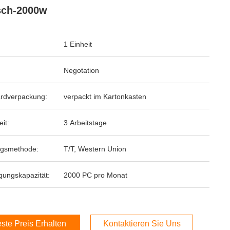
sch-2000w
1 Einheit
Negotation
rdverpackung:
verpackt im Kartonkasten
eit:
3 Arbeitstage
ngsmethode:
T/T, Western Union
gungskapazität:
2000 PC pro Monat
ste Preis Erhalten
Kontaktieren Sie Uns