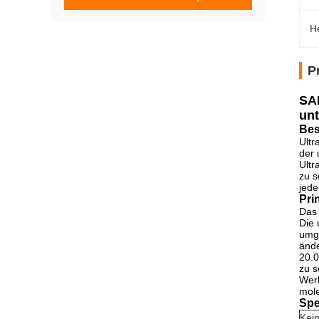
H
P
SAN
unt
Bes
Ultr
der 
Ultr
zu s
jede
Pri
Das 
Die 
umge
ände
20.0
zu s
Werk
mole
Spe
Kein