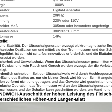
rgie
1000W
erator
Digital-Generator
quenz
20KHZ
nnung
220V oder 110V
neider-Maß
305mm oder besonders angefertigt
erator-Maß
380*305*150mm
ttomasse
14Kg
eile:
ohe Stabilität: Der Ultraschallgenerator erzeugt elektromagnetische Ers
anische Oszillation um und mittelt sie den Trennmessern und den Sch
hgeführt, ist so nicht scharfes innovatives erforderlich, und die Blattab
 ersetzt werden.
icherheit und Umweltschutz: Wenn das Ultraschallmesser geschnitten wi
 Celsius, und kein Rauch und Geruch werden erzeugt, der die Verlet
itigt.
rdentlich schneiden: Seit der Ultraschallwelle wird durch Hochfrequenze
fläche des Blattes an, nur ein kleiner Druck wird für den Schnitt angef
en verformt nicht und getragen, und das Gewebe wird geschnitten und v
infache Operation: das Trennmesser wird an den Ultraschallgenerator
schlossen, und der Schalter kann geschnitten werden, um Hand- und m
DWICH-Ausschnitt der hohen Leistung des Fleisch-
erschiedliches Höhen-und Längen-Blatt