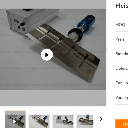
Flei
MOQ:
Preis:
Standa
Lieferz
Zahlu
Versor
Be