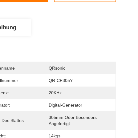
eibung
enname
QRsonic
llnummer
QR-CF305Y
uenz:
20KHz
ator:
Digital-Generator
305mm Oder Besonders 
e Des Blattes:
Angefertigt
ht:
14kgs