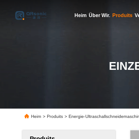
Heim
Über Wir.
Produits
V
EINZ
Heim
>
Produits
>
Energie-Ultraschallschneidemaschi
Produits