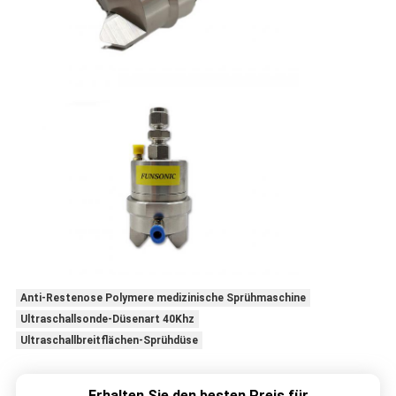
Anti-Restenose Polymere medizinische Sprühmaschine
Ultraschallsonde-Düsenart 40Khz
Ultraschallbreitflächen-Sprühdüse
Erhalten Sie den besten Preis für