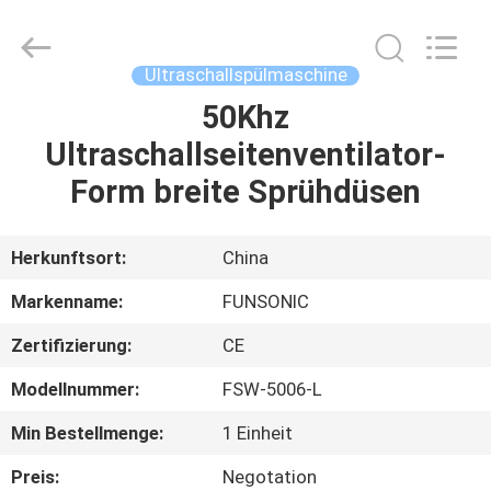
Qianrong
Automation
Equipment
Co.,Ltd.
All
Ultraschallspülmaschine
Rights
Reserved.
50Khz
HEIM
Ultraschallseitenventilator-
PRODUKTE
Form breite Sprühdüsen
ÜBER
Herkunftsort:
China
UNS
Markenname:
FUNSONIC
Zertifizierung:
CE
WERKSBESICHTIGUNG
Modellnummer:
FSW-5006-L
QUALITÄTSKONTROLLE
Min Bestellmenge:
1 Einheit
Preis:
Negotation