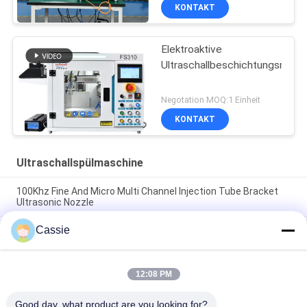
Besprühungsbeschichtung
KONTAKT
Elektroaktive
Ultraschallbeschichtungsmasc
Negotation MOQ:1 Einheit
KONTAKT
Ultraschallspülmaschine
100Khz Fine And Micro Multi Channel Injection Tube Bracket
Ultrasonic Nozzle
Cassie
Produktionslinie für Spritzen Ultraschall Sprühbeschichtung
Technologie für Blutentnahme Gefäße BTC und
Injektionsröhren
12:08 PM
Durchsichtige Ultraschallpräzisionsbeschichtung mit
leitfähigem Oxyd
Good day, what product are you looking for?