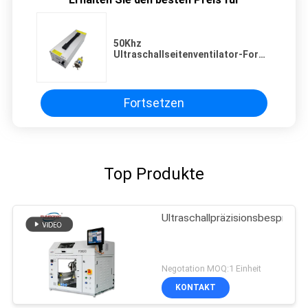
50Khz
Ultraschallseitenventilator-Form
breite Sprühdüsen
Fortsetzen
Top Produkte
Ultraschallpräzisionsbesprühm
Negotation MOQ:1 Einheit
KONTAKT