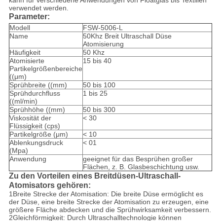
kann für verschiedene Anwendungen von Floatglas bis Textilien
verwendet werden.
Parameter:
Modell
FSW-5006-L
Name
50Khz Breit Ultraschall Düse
Atomisierung
Häufigkeit
50 Khz
Atomisierte
15 bis 40
Partikelgrößenbereiche
((μm)
Sprühbreite ((mm)
50 bis 100
Sprühdurchfluss
1 bis 25
((ml/min)
Sprühhöhe ((mm)
50 bis 300
Viskosität der
< 30
Flüssigkeit (cps)
Partikelgröße (μm)
< 10
Ablenkungsdruck
< 01
(Mpa)
Anwendung
geeignet für das Besprühen großer
Flächen, z. B. Glasbeschichtung usw.
Zu den Vorteilen eines Breitdüsen-Ultraschall-
Atomisators gehören:
1Breite Strecke der Atomisation: Die breite Düse ermöglicht es
der Düse, eine breite Strecke der Atomisation zu erzeugen, eine
größere Fläche abdecken und die Sprühwirksamkeit verbessern.
2Gleichförmigkeit: Durch Ultraschalltechnologie können