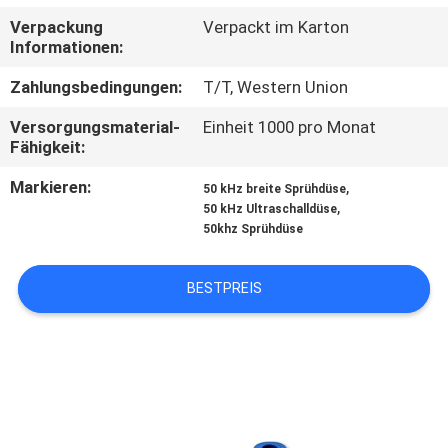
KONTAKTIEREN
Verpackung
Verpackt im Karton
SIE
Informationen:
UNS
Zahlungsbedingungen:
T/T, Western Union
Versorgungsmaterial-
Einheit 1000 pro Monat
NEUIGKEITEN
Fähigkeit:
Markieren:
,
50 kHz breite Sprühdüse
RECHTSSACHEN
,
50 kHz Ultraschalldüse
50khz Sprühdüse
ANGEBOT
BESTPREIS
ANFORDERN
SITEMAP
DATENSCHUTZRICHTLINIE