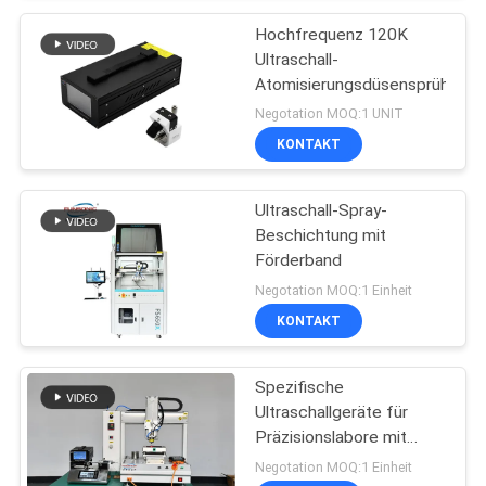
Hochfrequenz 120K
Ultraschall-
Atomisierungsdüsensprühen
Negotation MOQ:1 UNIT
KONTAKT
Ultraschall-Spray-
Beschichtung mit
Förderband
Negotation MOQ:1 Einheit
KONTAKT
Spezifische
Ultraschallgeräte für
Präzisionslabore mit
einfacher
Negotation MOQ:1 Einheit