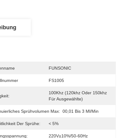
eibung
enname
FUNSONIC
llnummer
FS1005
100Khz (120khz Oder 150khz 
gkeit:
Für Ausgewählte)
nuierliches Sprühvolumen Max:
00,01 Bis 3 Ml/min
itlichkeit Der Sprühe:
< 5%
angsspannung:
220V±10%/50-60Hz