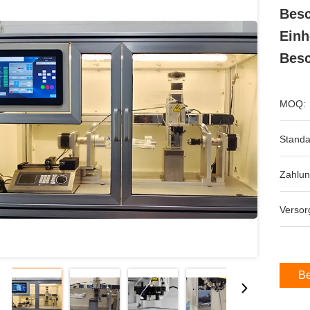
Besc
Einh
Besc
MOQ:
Standa
Zahlu
Versor
Be