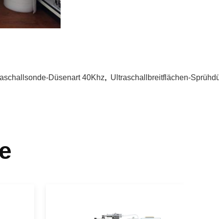
raschallsonde-Düsenart 40Khz
,
Ultraschallbreitflächen-Sprühd
e