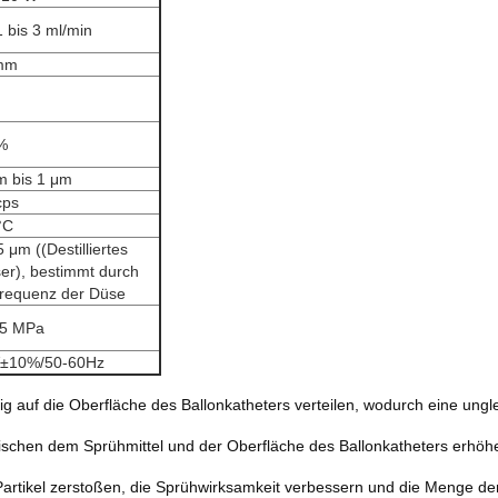
 bis 3 ml/min
mm
%
m bis 1 μm
cps
°C
 μm ((Destilliertes
er), bestimmt durch
Frequenz der Düse
05 MPa
±10%/50-60Hz
ßig auf die Oberfläche des Ballonkatheters verteilen, wodurch eine ung
zwischen dem Sprühmittel und der Oberfläche des Ballonkatheters erhöh
e Partikel zerstoßen, die Sprühwirksamkeit verbessern und die Menge d