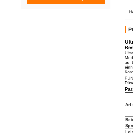
H
P
Ult
Bes
Ultr
Medi
auf 
einh
Koro
FUN
Düse
Par
Art
Bet
Spr
Lei