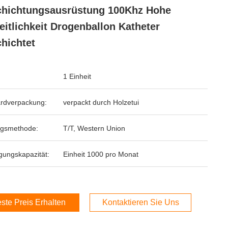
hichtungsausrüstung 100Khz Hohe
eitlichkeit Drogenballon Katheter
hichtet
1 Einheit
rdverpackung:
verpackt durch Holzetui
ngsmethode:
T/T, Western Union
gungskapazität:
Einheit 1000 pro Monat
ste Preis Erhalten
Kontaktieren Sie Uns