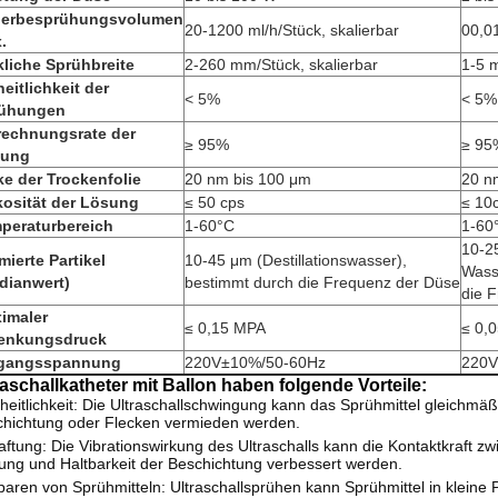
erbesprühungsvolumen
20-1200 ml/h/Stück, skalierbar
00,01
.
kliche Sprühbreite
2-260 mm/Stück, skalierbar
1-5 
heitlichkeit der
< 5%
< 5%
ühungen
echnungsrate der
≥ 95%
≥ 95
sung
ke der Trockenfolie
20 nm bis 100 μm
20 n
kosität der Lösung
≤ 50 cps
≤ 10
peraturbereich
1-60°C
1-60
10-25
mierte Partikel
10-45 μm (Destillationswasser),
Wass
dianwert)
bestimmt durch die Frequenz der Düse
die 
imaler
≤ 0,15 MPA
≤ 0,
enkungsdruck
gangsspannung
220V±10%/50-60Hz
220V
raschallkatheter mit Ballon haben folgende Vorteile
:
heitlichkeit: Die Ultraschallschwingung kann das Sprühmittel gleichmä
hichtung oder Flecken vermieden werden.
aftung: Die Vibrationswirkung des Ultraschalls kann die Kontaktkraft 
ung und Haltbarkeit der Beschichtung verbessert werden.
paren von Sprühmitteln: Ultraschallsprühen kann Sprühmittel in klein