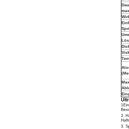
Dau
max
Wir
Ein
Spr
Umr
Lö
Dic
Vis
Tem
Ato
(Me
Max
Abl
Ein
Ult
1Ein
Besc
2. H
Haft
3. S