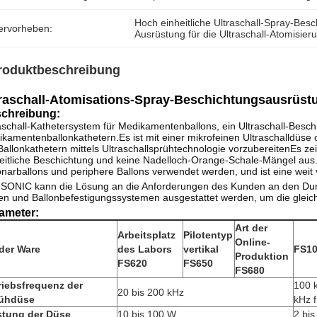
Hoch einheitliche Ultraschall-Spray-Bes
ervorheben:
Ausrüstung für die Ultraschall-Atomisie
roduktbeschreibung
raschall-Atomisations-Spray-Beschichtungsausrüstu
chreibung:
aschall-Kathetersystem für Medikamentenballons, ein Ultraschall-Besc
kamentenballonkathetern.Es ist mit einer mikrofeinen Ultraschalldüse 
Ballonkathetern mittels Ultraschallsprühtechnologie vorzubereitenEs 
eitliche Beschichtung und keine Nadelloch-Orange-Schale-Mängel aus.E
narballons und periphere Ballons verwendet werden, und ist eine weit 
SONIC kann die Lösung an die Anforderungen des Kunden an den Dur
n und Ballonbefestigungssystemen ausgestattet werden, um die gleich
ameter:
Art der
Arbeitsplatz
Pilotentyp
Online-
 der Ware
des Labors
vertikal
FS1
Produktion
FS620
FS650
FS680
riebsfrequenz der
100 
20 bis 200 kHz
ühdüse
kHz 
stung der Düse
10 bis 100 W
2 bi