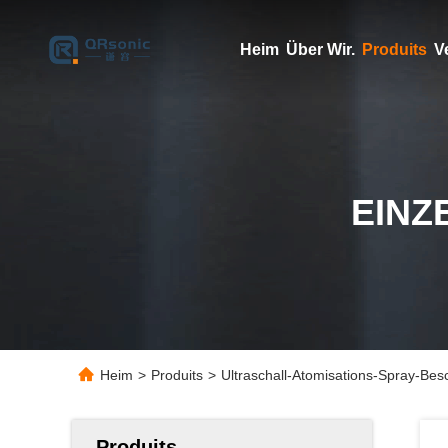
Heim
Über Wir.
Produits
V
EINZ
Heim
>
Produits
>
Ultraschall-Atomisations-Spray-Bes
Produits