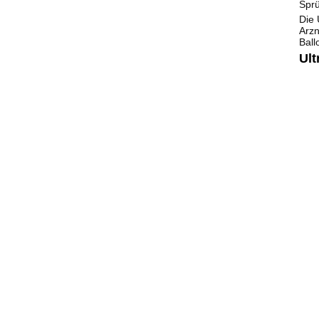
Sprü
Die 
Arzn
Ball
Ult