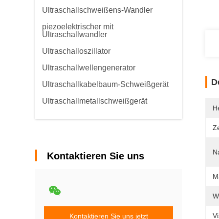
Ultraschallschweißens-Wandler
piezoelektrischer mit
Ultraschallwandler
Ultraschalloszillator
Ultraschallwellengenerator
D
Ultraschallkabelbaum-Schweißgerät
Ultraschallmetallschweißgerät
He
Ze
N
Kontaktieren Sie uns
M
W
Vi
Kontaktieren Sie uns jetzt