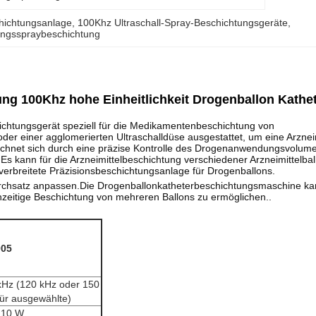
chichtungsanlage
, 
100Khz Ultraschall-Spray-Beschichtungsgeräte
, 
rungsspraybeschichtung
ng 100Khz hohe Einheitlichkeit Drogenballon Kathet
hichtungsgerät speziell für die Medikamentenbeschichtung von
oder einer agglomerierten Ultraschalldüse ausgestattet, um eine Arznei
zeichnet sich durch eine präzise Kontrolle des Drogenanwendungsvolume
s kann für die Arzneimittelbeschichtung verschiedener Arzneimittelbal
verbreitete Präzisionsbeschichtungsanlage für Drogenballons.
chsatz anpassen.Die Drogenballonkatheterbeschichtungsmaschine ka
zeitige Beschichtung von mehreren Ballons zu ermöglichen..
005
kHz (120 kHz oder 150
für ausgewählte)
s 10 W