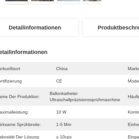
Detailinformationen
Produktbeschr
etailinformationen
rkunftsort
China
Mark
rtifizierung
CE
Mode
Ballonkatheter 
ame Der Produktion:
Häufi
Ultraschallpräzisionssprühmaschine
aximalleistung:
10 W
Konti
irksame Sprühbreite:
1-5 Mm
Einhe
skosität Der Lösung:
≤ 10cps
Eing