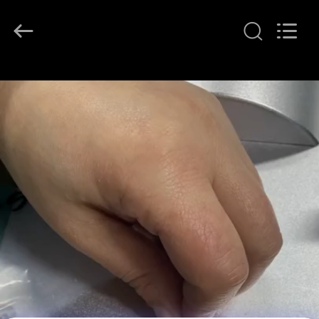
Qianrong
Automation
Equipment
Co.,Ltd.
All
Rights
Reserved.
HEIM
PRODUKTE
ÜBER
UNS
WERKSBESICHTIGUNG
QUALITÄTSKONTROLLE