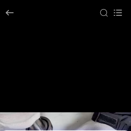
Qianrong
Automation
Equipment
Co.,Ltd.
All
Rights
Reserved.
HEIM
PRODUKTE
ÜBER
UNS
WERKSBESICHTIGUNG
QUALITÄTSKONTROLLE