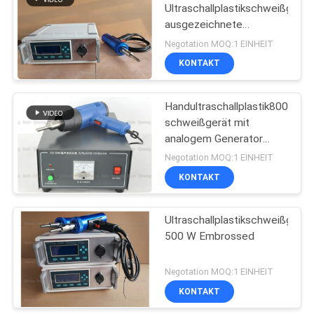
Ultraschallplastikschweißgerät
ausgezeichnete
Wärmeableitungs-
Negotation MOQ:1 EINHEIT
Leistung
KONTAKT
Handultraschallplastik800w
schweißgerät mit
analogem Generator
220V oder 110V
Negotation MOQ:1 EINHEIT
KONTAKT
Ultraschallplastikschweißgerät
500 W Embrossed
Negotation MOQ:1 EINHEIT
KONTAKT