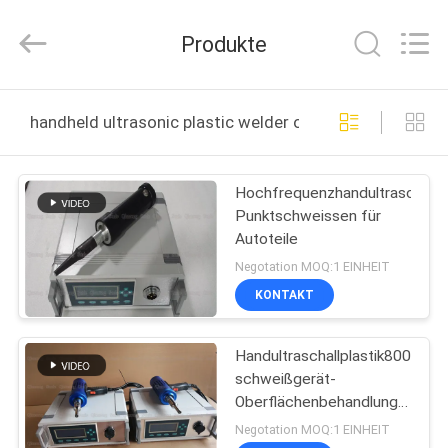
Qianrong
Automation
Equipment
Produkte
Co.,Ltd.
All
Rights
Reserved.
HEIM
handheld ultrasonic plastic welder online manufacture
PRODUKTE
Hochfrequenzhandultraschallp
Punktschweissen für
ÜBER
Autoteile
UNS
Negotation MOQ:1 EINHEIT
KONTAKT
WERKSBESICHTIGUNG
Handultraschallplastik800W
schweißgerät-
QUALITÄTSKONTROLLE
Oberflächenbehandlungs-
Titan-Horn
Negotation MOQ:1 EINHEIT