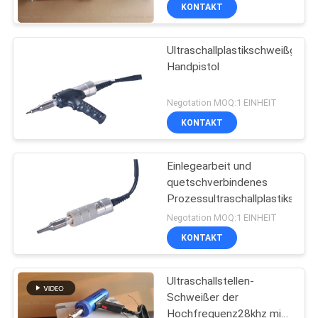
KONTAKTIEREN
KONTAKT
SIE
Ultraschallplastikschweißgerät
UNS
Handpistol
NEUIGKEITEN
Negotation MOQ:1 EINHEIT
KONTAKT
RECHTSSACHEN
Einlegearbeit und
quetschverbindenes
ANGEBOT
Prozessultraschallplastikschw
ANFORDERN
Negotation MOQ:1 EINHEIT
KONTAKT
SITEMAP
Ultraschallstellen-
Schweißer der
DATENSCHUTZRICHTLINIE
Hochfrequenz28khz mit