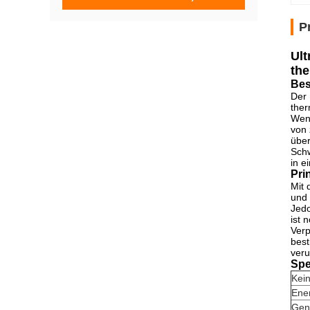
P
Ult
th
Bes
Der 
ther
Wenn
von 
über
Schw
in e
Pri
Mit 
und 
Jedo
ist 
Verp
best
veru
Spe
Kein
Ene
Gen