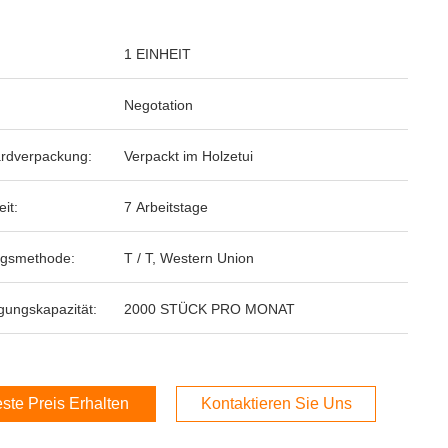
1 EINHEIT
Negotation
rdverpackung:
Verpackt im Holzetui
eit:
7 Arbeitstage
ngsmethode:
T / T, Western Union
gungskapazität:
2000 STÜCK PRO MONAT
ste Preis Erhalten
Kontaktieren Sie Uns