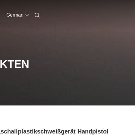
German
UKTEN
aschallplastikschweißgerät Handpistol