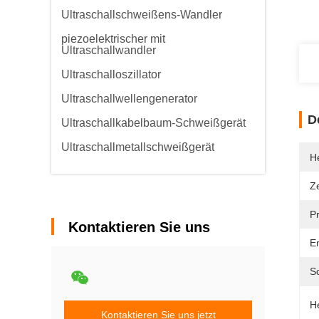
Ultraschallschweißens-Wandler
piezoelektrischer mit
Ultraschallwandler
Ultraschalloszillator
Ultraschallwellengenerator
D
Ultraschallkabelbaum-Schweißgerät
Ultraschallmetallschweißgerät
He
Ze
P
Kontaktieren Sie uns
E
S
H
Kontaktieren Sie uns jetzt