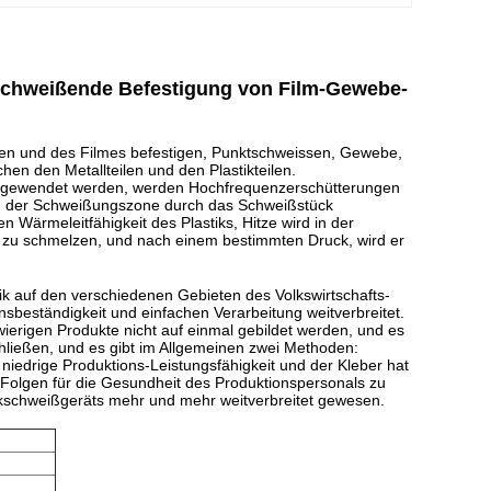
e schweißende Befestigung von Film-Gewebe-
den und des Filmes befestigen, Punktschweissen, Gewebe,
en den Metallteilen und den Plastikteilen.
angewendet werden, werden Hochfrequenzerschütterungen
ird der Schweißungszone durch das Schweißstück
 Wärmeleitfähigkeit des Plastiks, Hitze wird in der
l zu schmelzen, und nach einem bestimmten Druck, wird er
stik auf den verschiedenen Gebieten des Volkswirtschafts-
nsbeständigkeit und einfachen Verarbeitung weitverbreitet.
erigen Produkte nicht auf einmal gebildet werden, und es
ließen, und es gibt im Allgemeinen zwei Methoden:
edrige Produktions-Leistungsfähigkeit und der Kleber hat
e Folgen für die Gesundheit des Produktionspersonals zu
tikschweißgeräts mehr und mehr weitverbreitet gewesen.