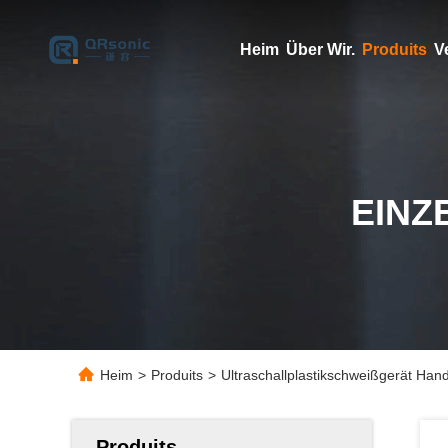
Heim
Über Wir.
Produits
V
EINZ
Heim
>
Produits
>
Ultraschallplastikschweißgerät Hand
Produits