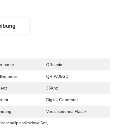
eibung
enname
QRsonic
llnummer
QR-W35GD
uenz:
35Khz
ator:
Digital-Generator
ndung:
Verschiedenes Plastik
traschallplastikschweißer
, 