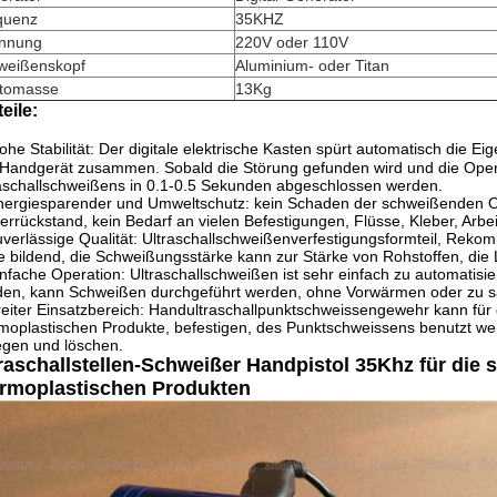
quenz
35KHZ
nnung
220V oder 110V
weißenskopf
Aluminium- oder Titan
ttomasse
13Kg
eile:
ohe Stabilität: Der digitale elektrische Kasten spürt automatisch die Ei
Handgerät zusammen. Sobald die Störung gefunden wird und die Oper
aschallschweißens in 0.1-0.5 Sekunden abgeschlossen werden.
nergiesparender und Umweltschutz: kein Schaden der schweißenden Ob
errückstand, kein Bedarf an vielen Befestigungen, Flüsse, Kleber, Arbe
uverlässige Qualität: Ultraschallschweißenverfestigungsformteil, Reko
e bildend, die Schweißungsstärke kann zur Stärke von Rohstoffen, die Luft
infache Operation: Ultraschallschweißen ist sehr einfach zu automatis
en, kann Schweißen durchgeführt werden, ohne Vorwärmen oder zu s
reiter Einsatzbereich: Handultraschallpunktschweissengewehr kann für
moplastischen Produkte, befestigen, des Punktschweissens benutzt wer
egen und löschen.
raschallstellen-Schweißer Handpistol 35Khz für di
ermoplastischen Produkten