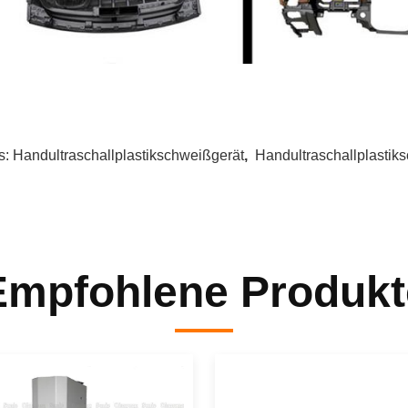
s:
Handultraschallplastikschweißgerät
,
Handultraschallplastik
Empfohlene Produkt