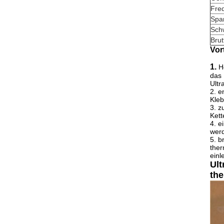
Fre
Spa
Sch
Bru
Vort
1.
H
das 
Ultr
2. e
Kleb
3. z
Kett
4. e
werd
5. b
ther
einl
Ult
th