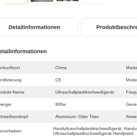
Detailinformationen
Produktbeschr
etailinformationen
rkunftsort
China
Mark
rtifizierung
CE
Mode
rodukt-Name:
Ultraschallplastikschweißgerät
Freq
nergie:
800w
Gener
chweißenskopf:
Aluminium- Oder Titan
Anwe
Handultraschallplastikschweißgerät
, 
Handul
ervorheben:
Ultraschallplastikschweißgerät Handpistol