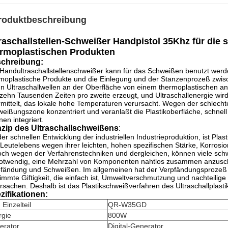
roduktbeschreibung
raschallstellen-Schweißer Handpistol 35Khz für di
ermoplastischen Produkten
chreibung:
Handultraschallstellenschweißer kann für das Schweißen benutzt wer
moplastische Produkte und die Einlegung und der Stanzenprozeß zwisch
 Ultraschallwellen an der Oberfläche von einem thermoplastischen 
zehn Tausenden Zeiten pro zweite erzeugt, und Ultraschallenergie w
mittelt, das lokale hohe Temperaturen verursacht. Wegen der schlechten
eißungszone konzentriert und veranlaßt die Plastikoberfläche, schnel
inen integriert.
nzip des Ultraschallschweißens
:
der schnellen Entwicklung der industriellen Industrieproduktion, ist Pla
Leutelebens wegen ihrer leichten, hohen spezifischen Stärke, Korrosio
ch wegen der Verfahrenstechniken und dergleichen, können viele schwi
notwendig, eine Mehrzahl von Komponenten nahtlos zusammen anzusch
fändung und Schweißen. Im allgemeinen hat der Verpfändungsprozeß ni
immte Giftigkeit, die einfach ist, Umweltverschmutzung und nachteilig
rsachen. Deshalb ist das Plastikschweißverfahren des Ultraschallplas
zifikationen:
 Einzelteil
QR-W35GD
rgie
800W
erator
Digital-Generator