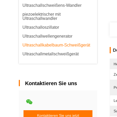
Ultraschallschweißens-Wandler
piezoelektrischer mit
Ultraschallwandler
Ultraschalloszillator
Ultraschallwellengenerator
Ultraschallkabelbaum-Schweißgerät
D
Ultraschallmetallschweißgerät
He
Ze
Kontaktieren Sie uns
P
Le
S
Kontaktieren Sie uns jetzt