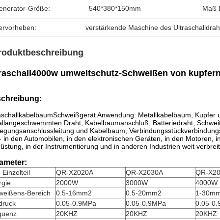
enerator-Größe:
540*380*150mm
Maß 
ervorheben:
verstärkende Maschine des Ultraschalldrah
roduktbeschreibung
traschall4000w umweltschutz-Schweißen von kupfer
chreibung:
aschallkabelbaumSchweißgerät Anwendung: Metallkabelbaum, Kupfer u
allangeschwemmten Draht, Kabelbaumanschluß, Batteriedraht, Schwe
gungsanschlussleitung und Kabelbaum, Verbindungsstückverbindungs
- in den Automobilen, in den elektronischen Geräten, in den Motoren,
üstung, in der Instrumentierung und in anderen Industrien weit verbreit
ameter:
 Einzelteil
QR-X2020A
QR-X2030A
QR-X2
rgie
2000W
3000W
4000W
weißens-Bereich
0.5-16mm2
0.5-20mm2
1-30m
druck
0.05-0.9MPa
0.05-0.9MPa
0.05-0
quenz
20KHZ
20KHZ
20KHZ