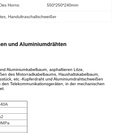
Des Horns:
550*250*240mm
tes
, 
Handultraschallschweißer
nen und Aluminiumdrähten
nd Aluminiumkabelbaum, asphaltieren Litze,
ißen des Motorradkabelbaums, Haushaltskabelbaum,
stück, etc.-Kupferdraht und Aluminiumdrahtschweißen
 in den Telekommunikationsgeräten, in der mechanischen
et.
040A
m2
.9MPa