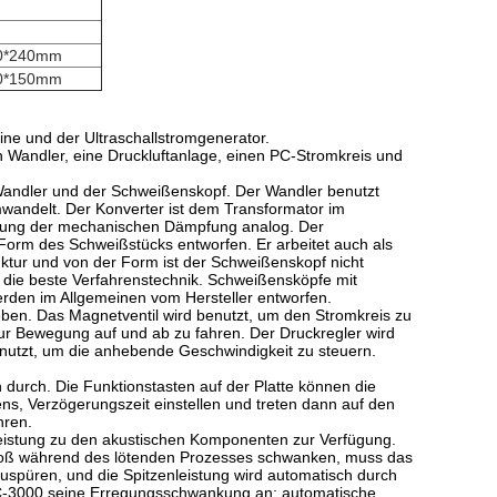
0*240mm
0*150mm
ne und der Ultraschallstromgenerator.
n Wandler, eine Druckluftanlage, einen PC-Stromkreis und
 Wandler und der Schweißenskopf. Der Wandler benutzt
umwandelt. Der Konverter ist dem Transformator im
kung der mechanischen Dämpfung analog. Der
orm des Schweißstücks entworfen. Er arbeitet auch als
tur und von der Form ist der Schweißenskopf nicht
nd die beste Verfahrenstechnik. Schweißensköpfe mit
den im Allgemeinen vom Hersteller entworfen.
eben. Das Magnetventil wird benutzt, um den Stromkreis zu
ur Bewegung auf und ab zu fahren. Der Druckregler wird
enutzt, um die anhebende Geschwindigkeit zu steuern.
urch. Die Funktionstasten auf der Platte können die
, Verzögerungszeit einstellen und treten dann auf den
hren.
e Leistung zu den akustischen Komponenten zur Verfügung.
roß während des lötenden Prozesses schwanken, muss das
uspüren, und die Spitzenleistung wird automatisch durch
 NC-3000 seine Erregungsschwankung an; automatische