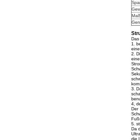
Spa
Gew
Maß
Gen
Str
Das 
1. b
eine
2. D
eine
Stro
Schw
Seku
schw
komp
3. D
scha
benu
4, d
Der 
Schw
Fußs
5. s
Da d
Ultr
die 