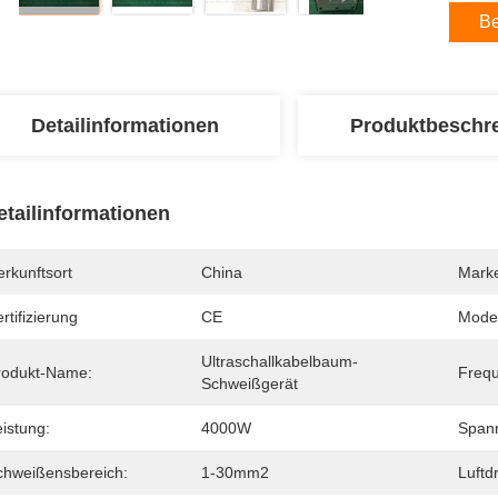
Be
Detailinformationen
Produktbeschr
etailinformationen
rkunftsort
China
Mark
rtifizierung
CE
Mode
Ultraschallkabelbaum-
rodukt-Name:
Freq
Schweißgerät
istung:
4000W
Span
chweißensbereich:
1-30mm2
Luftd