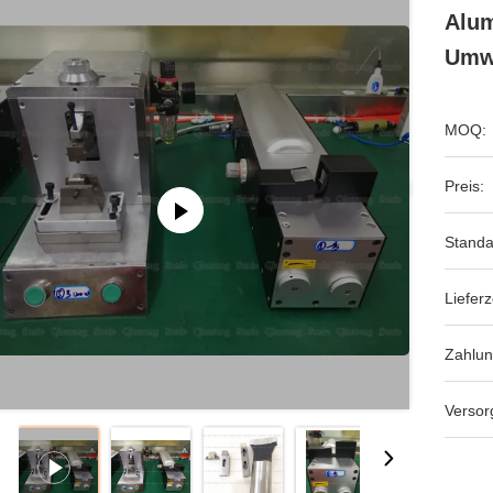
Alu
Umw
MOQ:
Preis:
Standa
Lieferz
Zahlu
Versor