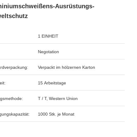
miniumschweißens-Ausrüstungs-
eltschutz
1 EINHEIT
Negotation
rdverpackung:
Verpackt im hölzernen Karton
eit:
15 Arbeitstage
ngsmethode:
T / T, Western Union
gungskapazität:
1000 Stk. je Monat