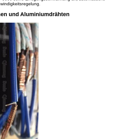
indigkeitsregelung.
nen und Aluminiumdrähten