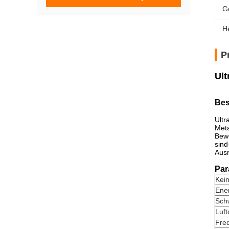
G
H
P
Ul
Bes
Ultr
Met
Bewe
sind
Ausr
Par
Kein
Ene
Sch
Luft
Fre