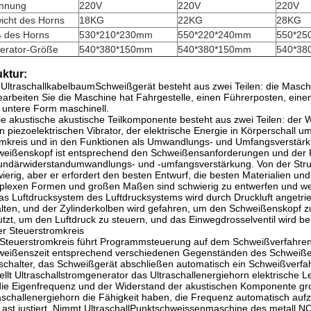
nnung
220V
220V
220V
icht des Horns
18KG
22KG
28KG
 des Horns
530*210*230mm
550*220*240mm
550*25
erator-Größe
540*380*150mm
540*380*150mm
540*38
uktur:
UltraschallkabelbaumSchweißgerät besteht aus zwei Teilen: die Maschi
earbeiten Sie die Maschine hat Fahrgestelle, einen Führerposten, eine
 untere Form maschinell.
ie akustische akustische Teilkomponente besteht aus zwei Teilen: der
n piezoelektrischen Vibrator, der elektrische Energie in Körperschall 
mkreis und in den Funktionen als Umwandlungs- und Umfangsverstär
eißenskopf ist entsprechend den Schweißensanforderungen und der F
ndärwiderstandumwandlungs- und -umfangsverstärkung. Von der Struk
ierig, aber er erfordert den besten Entwurf, die besten Materialien u
lexen Formen und großen Maßen sind schwierig zu entwerfen und wer
as Luftdrucksystem des Luftdrucksystems wird durch Druckluft angetri
lten, und der Zylinderkolben wird gefahren, um den Schweißenskopf z
tzt, um den Luftdruck zu steuern, und das Einwegdrosselventil wird b
er Steuerstromkreis
Steuerstromkreis führt Programmsteuerung auf dem Schweißverfahren d
eißenszeit entsprechend verschiedenen Gegenständen des Schweißens
chalter, das Schweißgerät abschließen automatisch ein Schweißverfa
tellt Ultraschallstromgenerator das Ultraschallenergiehorn elektrisch
ie Eigenfrequenz und der Widerstand der akustischen Komponente g
aschallenergiehorn die Fähigkeit haben, die Frequenz automatisch aufz
Last justiert. Nimmt UltraschallPunktschweissenmaschine des metall