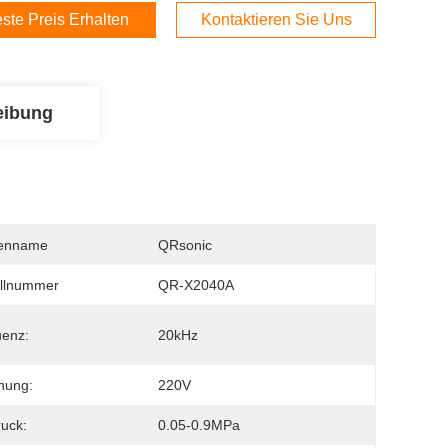
ste Preis Erhalten
Kontaktieren Sie Uns
eibung
enname
QRsonic
llnummer
QR-X2040A
uenz:
20kHz
nung:
220V
ruck:
0.05-0.9MPa