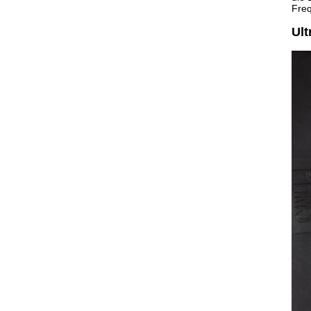
Freq
Ul