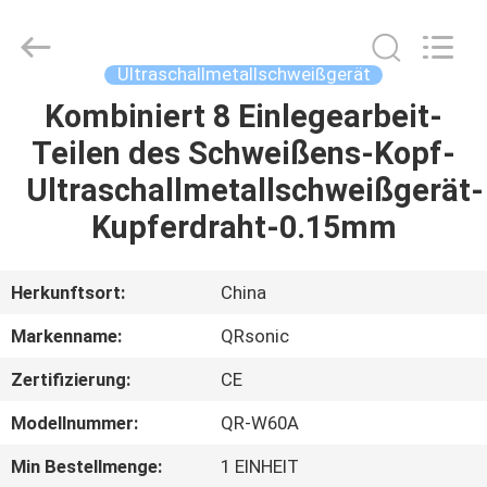
Qianrong
Automation
Equipment
Co.,Ltd.
All
Ultraschallmetallschweißgerät
Rights
Reserved.
Kombiniert 8 Einlegearbeit-
HEIM
Teilen des Schweißens-Kopf-
PRODUKTE
Ultraschallmetallschweißgerät-
Kupferdraht-0.15mm
ÜBER
UNS
Herkunftsort:
China
Markenname:
QRsonic
WERKSBESICHTIGUNG
Zertifizierung:
CE
QUALITÄTSKONTROLLE
Modellnummer:
QR-W60A
Min Bestellmenge:
1 EINHEIT