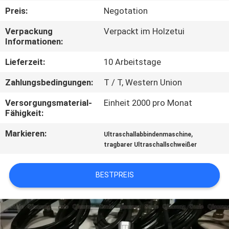
KONTAKTIEREN
Preis:
Negotation
SIE
Verpackung
Verpackt im Holzetui
UNS
Informationen:
Lieferzeit:
10 Arbeitstage
NEUIGKEITEN
Zahlungsbedingungen:
T / T, Western Union
RECHTSSACHEN
Versorgungsmaterial-
Einheit 2000 pro Monat
Fähigkeit:
Markieren:
,
ANGEBOT
Ultraschallabbindenmaschine
tragbarer Ultraschallschweißer
ANFORDERN
BESTPREIS
SITEMAP
DATENSCHUTZRICHTLINIE