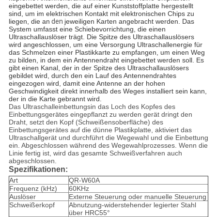
eingebettet werden, die auf einer Kunststoffplatte hergestellt
sind, um im elektrischen Kontakt mit elektronischen Chips zu
liegen, die an
den
jeweiligen Karten angebracht werden. Das
System umfasst eine Schiebevorrichtung, die einen
Ultraschallauslöser trägt. Die Spitze des Ultraschallauslösers
wird angeschlossen, um eine Versorgung Ultraschallenergie für
das Schmelzen einer Plastikkarte zu empfangen, um einen Weg
zu bilden, in dem ein Antennendraht eingebettet werden soll. Es
gibt einen Kanal, der in der Spitze des Ultraschallauslösers
gebildet wird, durch den ein Lauf des Antennendrahtes
eingezogen wird, damit eine Antenne an der hohen
Geschwindigkeit direkt innerhalb des Weges installiert sein kann,
der in die Karte gebrannt wird.
Das Ultraschalleinbettungsin das Loch des Kopfes des
Einbettungsgerätes eingepflanzt zu werden gerät dringt den
Draht, setzt den Kopf (Schweißensoberfläche) des
Einbettungsgerätes auf die dünne Plastikplatte, aktiviert das
Ultraschallgerät und durchführt die Wegewahl und die Einbettung
ein. Abgeschlossen während des Wegewahlprozesses. Wenn die
Linie fertig ist, wird das gesamte Schweißverfahren auch
abgeschlossen.
Spezifikationen:
Art
QR-W60A
Frequenz (kHz)
60KHz
Auslöser
Externe Steuerung oder manuelle Steuerung
Schweißerkopf
Abnutzung-widerstehender legierter Stahl
über HRC55°