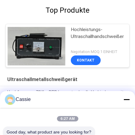
Top Produkte
Hochleistungs-
Ultraschallhandschweißer
Negotation MOQ:1 EINHEIT
KONTAKT
Ultraschallmetallschweißgerät
Hochfrequenz 70Khz RFID bewegt schnelle Verbindungs-mit
Ultraschalltechnologie für Metro-Karte wellenartig
Cassie
Tragbarer Ultraschallschweißer der Hochfrequenz70khz 50W
für kupfernes Antennen-Schweißen
6:27 AM
Antenne, die Ultraschallmetallschweißgerät einbettet
Good day, what product are you looking for?