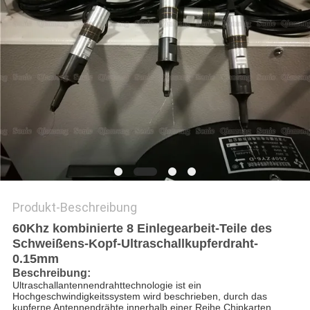
Produkt-Beschreibung
60Khz kombinierte 8 Einlegearbeit-Teile des
Schweißens-Kopf-Ultraschallkupferdraht-
0.15mm
Beschreibung:
Ultraschallantennendrahttechnologie ist ein
Hochgeschwindigkeitssystem wird beschrieben, durch das
kupferne Antennendrähte innerhalb einer Reihe Chipkarten