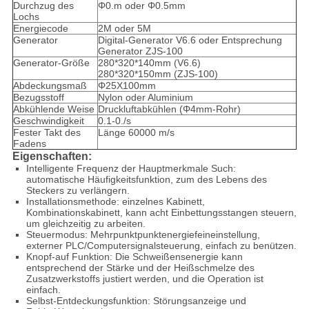
Durchzug des
Φ0.m oder Φ0.5mm
Lochs
Energiecode
2M oder 5M
Generator
Digital-Generator V6.6 oder Entsprechung
Generator ZJS-100
Generator-Größe
280*320*140mm (V6.6)
280*320*150mm (ZJS-100)
Abdeckungsmaß
Φ25X100mm
Bezugsstoff
Nylon oder Aluminium
Abkühlende Weise
Druckluftabkühlen (Φ4mm-Rohr)
Geschwindigkeit
0.1-0./s
Fester Takt des
Länge 60000 m/s
Fadens
Eigenschaften:
Intelligente Frequenz der Hauptmerkmale Such:
automatische Häufigkeitsfunktion, zum des Lebens des
Steckers zu verlängern.
Installationsmethode: einzelnes Kabinett,
Kombinationskabinett, kann acht Einbettungsstangen steuern,
um gleichzeitig zu arbeiten.
Steuermodus: Mehrpunktpunktenergiefeineinstellung,
externer PLC/Computersignalsteuerung, einfach zu benützen.
Knopf-auf Funktion: Die Schweißensenergie kann
entsprechend der Stärke und der Heißschmelze des
Zusatzwerkstoffs justiert werden, und die Operation ist
einfach.
Selbst-Entdeckungsfunktion: Störungsanzeige und