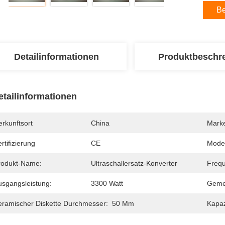
Be
Detailinformationen
Produktbeschr
etailinformationen
rkunftsort
China
Mark
rtifizierung
CE
Mode
rodukt-Name:
Ultraschallersatz-Konverter
Freq
usgangsleistung:
3300 Watt
Geme
eramischer Diskette Durchmesser:
50 Mm
Kapaz