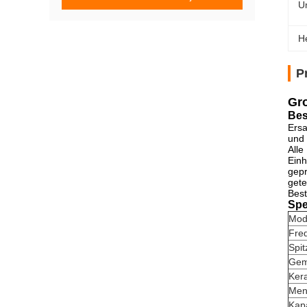
U
H
P
Gro
Bes
Ersa
und 
Alle
Einh
gepr
gete
Best
Spe
Mod
Fre
Spit
Gem
Ker
Men
Kap