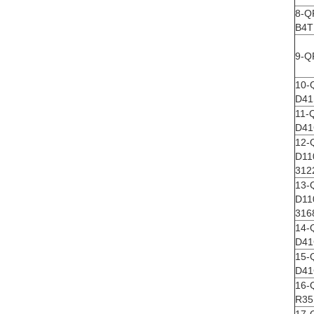
8-Q
B4T
9-Q
10-
D41
11-
D41
12-
D11
312
13-
D11
316
14-
D41
15-
D41
16-
R35