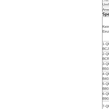
Umf
Anw
Spe
Kei
Einz
1-Q
BCJ
2-Q
BCR
3-Q
B50
4-Q
B40
5-Q
B80
6-Q
B90
7-Q