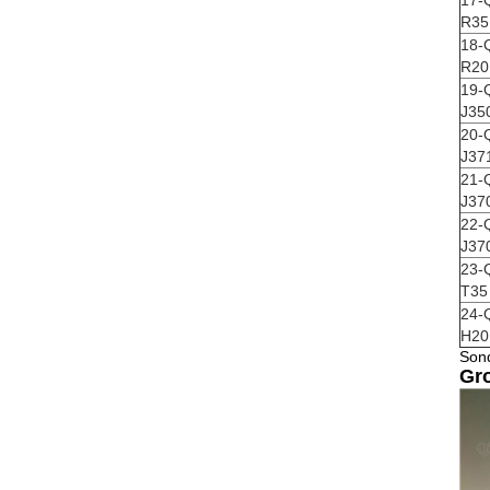
17-
R35
18-
R20
19-
J35
20-
J37
21-
J37
22-
J37
23-
T35
24-
H20
Sond
Gro