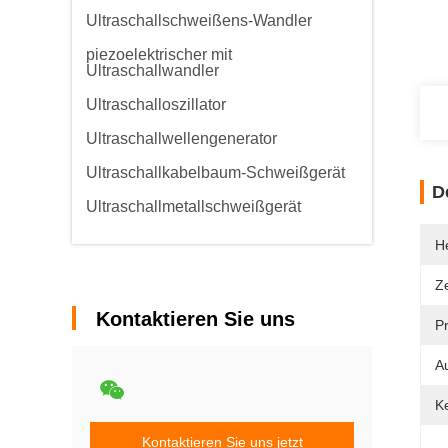
Ultraschallschweißens-Wandler
piezoelektrischer mit
Ultraschallwandler
Ultraschalloszillator
Ultraschallwellengenerator
Ultraschallkabelbaum-Schweißgerät
D
Ultraschallmetallschweißgerät
He
Ze
Kontaktieren Sie uns
P
A
K
Kontaktieren Sie uns jetzt