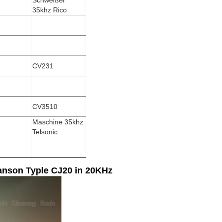
Schweißer
35khz Rico
CV231
CV3510
Maschine 35khz
Telsonic
anson Typle CJ20 in 20KHz