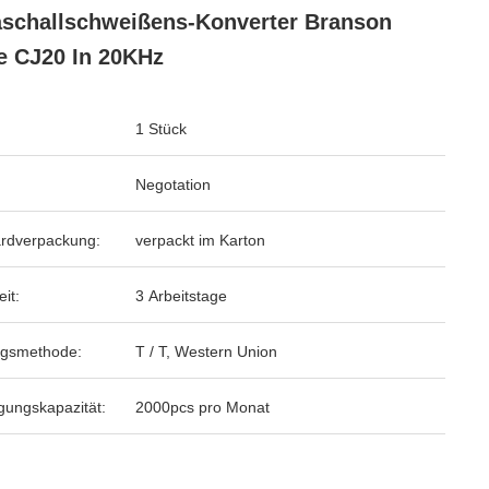
aschallschweißens-Konverter Branson
e CJ20 In 20KHz
1 Stück
Negotation
rdverpackung:
verpackt im Karton
eit:
3 Arbeitstage
ngsmethode:
T / T, Western Union
gungskapazität:
2000pcs pro Monat