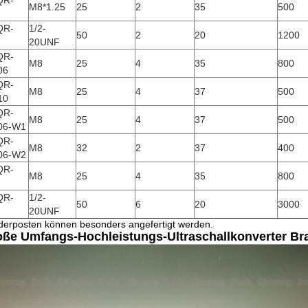
QR-
M8*1.25
25
2
35
500
QR-
1/2-
50
2
20
1200
20UNF
QR-
M8
25
4
35
800
06
QR-
M8
25
4
37
500
10
QR-
M8
25
4
37
500
06-W1
QR-
M8
32
2
37
400
06-W2
QR-
M8
25
4
35
800
QR-
1/2-
50
6
20
3000
20UNF
erposten können besonders angefertigt werden.
ße Umfangs-Hochleistungs-Ultraschallkonverter Br