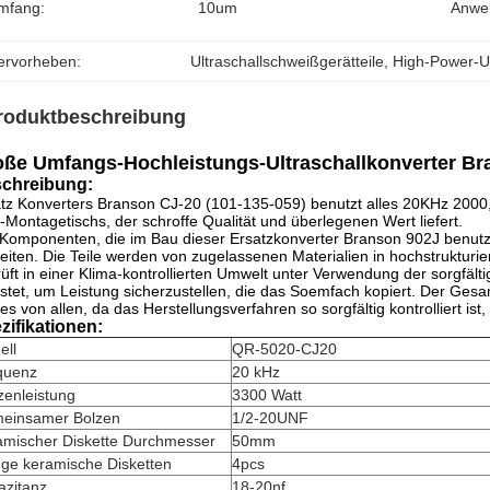
mfang:
10um
Anwe
ervorheben:
Ultraschallschweißgerätteile
, 
High-Power-Ul
roduktbeschreibung
ße Umfangs-Hochleistungs-Ultraschallkonverter Br
chreibung:
tz Konverters Branson CJ-20 (101-135-059) benutzt alles 20KHz 200
-Montagetischs, der schroffe Qualität und überlegenen Wert liefert.
 Komponenten, die im Bau dieser Ersatzkonverter Branson 902J benutzt 
eiten. Die Teile werden von zugelassenen Materialien in hochstruktu
üft in einer Klima-kontrollierten Umwelt unter Verwendung der sorgfältig
stet, um Leistung sicherzustellen, die das Soemfach kopiert. Der Gesamt
es von allen, da das Herstellungsverfahren so sorgfältig kontrolliert ist, H
zifikationen:
ell
QR-5020-CJ20
quenz
20 kHz
zenleistung
3300 Watt
einsamer Bolzen
1/2-20UNF
amischer Diskette Durchmesser
50mm
ge keramische Disketten
4pcs
azitanz
18-20nf