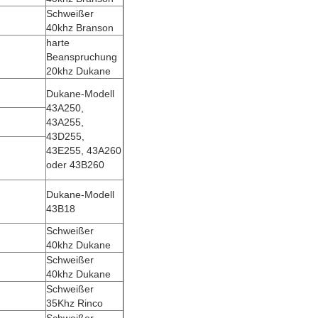
Schweißer
40khz Branson
harte
Beanspruchung
20khz Dukane
Dukane-Modell
43A250,
43A255,
43D255,
43E255, 43A260
oder 43B260
Dukane-Modell
43B18
Schweißer
40khz Dukane
Schweißer
40khz Dukane
Schweißer
35Khz Rinco