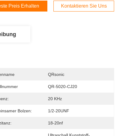
ste Preis Erhalten
Kontaktieren Sie Uns
eibung
enname
QRsonic
llnummer
QR-5020-CJ20
uenz:
20 KHz
insamer Bolzen:
1/2-20UNF
itanz:
18-20nf
Ultraschall Kunststoff-