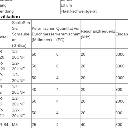
ang
10 um
endung
Plastikschweißgerät
zifikation:
Schließen
Sie
Keramischer
Quantität von
n
Resonanzfrequenz
Schraube
Durchmesser
keramischem
Eingan
elteil
(kHz)
an
(Millimeter)
(PC)
(Größe)
R-
1/2-
50
6
20
3300
20
20UNF
R-
1/2-
50
6
20
3300
20
20UNF
R-
1/2-
50
4
20
2000
2
20UNF
R-
1/2-
40
4
20
900
2
20UNF
R-
1/2-
50
4
20
2000
3
20UNF
R-
1/2-
50
4
20
900
2J
20UNF
R-B4.
M8
25
4
40
800