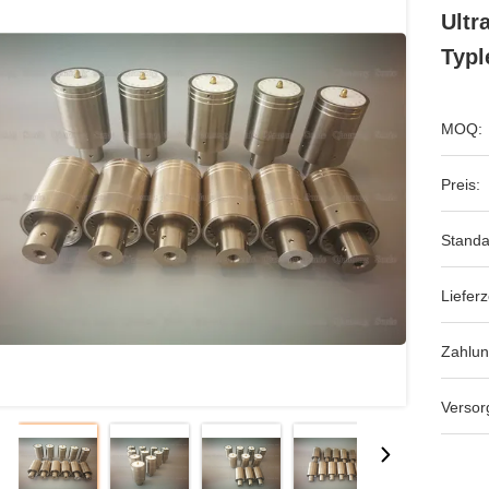
Ultr
Typl
MOQ:
Preis:
Standa
Lieferz
Zahlu
Versor