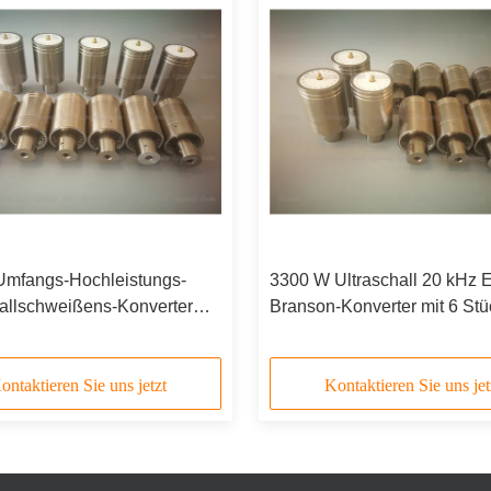
Umfangs-Hochleistungs-
3300 W Ultraschall 20 kHz E
hallschweißens-Konverter
Branson-Konverter mit 6 Stü
 Typle CJ20 in 20KHz
pizoelektrischen Ringen
ontaktieren Sie uns jetzt
Kontaktieren Sie uns jet