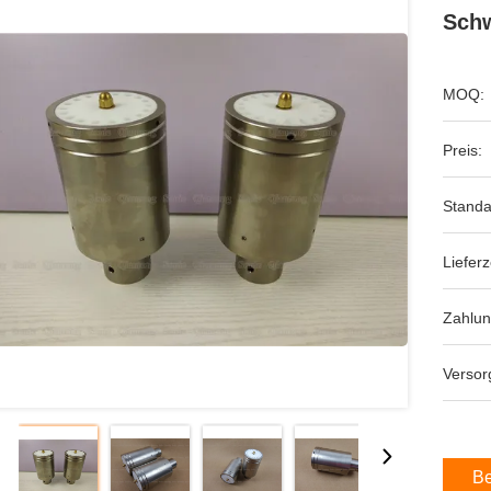
Schw
MOQ:
Preis:
Standa
Lieferz
Zahlu
Versor
Be