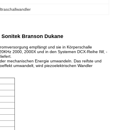
traschallwandler
er Sonitek Branson Dukane
Stromversorgung empfängt und sie in Körperschalle
s 20KHz 2000, 2000X und in den Systemen DCX-Reihe IW, -
iefert.
len der mechanischen Energie umwandeln. Das reifste und
zoeffekt umwandelt, wird piezoelektrischen Wandler