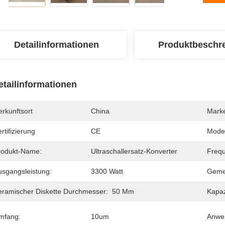
Detailinformationen
Produktbeschr
etailinformationen
rkunftsort
China
Mark
rtifizierung
CE
Mode
rodukt-Name:
Ultraschallersatz-Konverter
Freq
usgangsleistung:
3300 Watt
Geme
eramischer Diskette Durchmesser:
50 Mm
Kapaz
mfang:
10um
Anwe