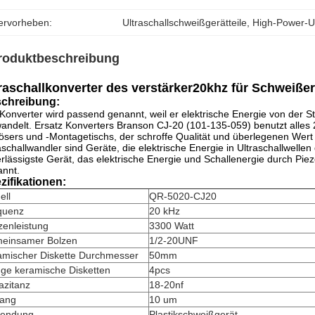
ervorheben:
Ultraschallschweißgerätteile
, 
High-Power-Ul
roduktbeschreibung
raschallkonverter des verstärker20khz für Schweiß
chreibung:
Konverter wird passend genannt, weil er elektrische Energie von der 
ndelt. Ersatz Konverters Branson CJ-20 (101-135-059) benutzt alle
ösers und -Montagetischs, der schroffe Qualität und überlegenen Wert l
aschallwandler sind Geräte, die elektrische Energie in Ultraschallwel
rlässigste Gerät, das elektrische Energie und Schallenergie durch Pie
nnt.
zifikationen:
ell
QR-5020-CJ20
quenz
20 kHz
zenleistung
3300 Watt
einsamer Bolzen
1/2-20UNF
amischer Diskette Durchmesser
50mm
ge keramische Disketten
4pcs
azitanz
18-20nf
ang
10 um
endung
Plastikschweißgerät