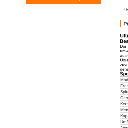
H
P
Ult
Bes
Der 
umwa
ausl
Ultr
zuve
gena
Spe
Mod
Fre
Spit
Gem
Ker
Men
Kap
Umf
Anw