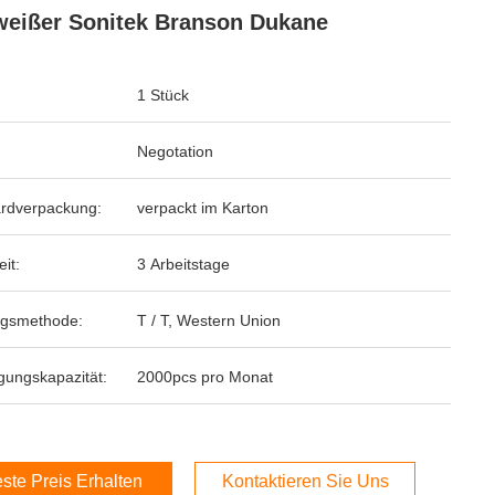
eißer Sonitek Branson Dukane
1 Stück
Negotation
rdverpackung:
verpackt im Karton
eit:
3 Arbeitstage
ngsmethode:
T / T, Western Union
gungskapazität:
2000pcs pro Monat
ste Preis Erhalten
Kontaktieren Sie Uns