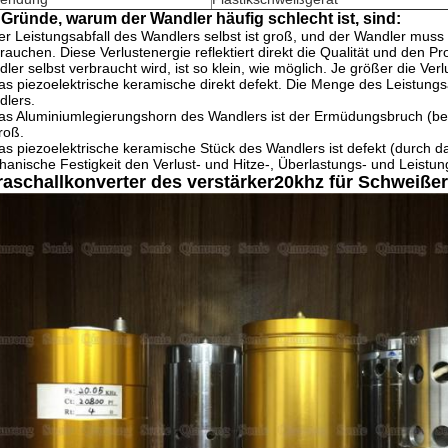
 Gründe, warum der Wandler häufig schlecht ist, sind:
er Leistungsabfall des Wandlers selbst ist groß, und der Wandler muss
rauchen. Diese Verlustenergie reflektiert direkt die Qualität und den 
ler selbst verbraucht wird, ist so klein, wie möglich. Je größer die Ve
das piezoelektrische keramische direkt defekt. Die Menge des Leistungsab
lers.
as Aluminiumlegierungshorn des Wandlers ist der Ermüdungsbruch (be
groß.
as piezoelektrische keramische Stück des Wandlers ist defekt (durch da
anische Festigkeit den Verlust- und Hitze-, Überlastungs- und Leistung
raschallkonverter des verstärker20khz für Schweiß