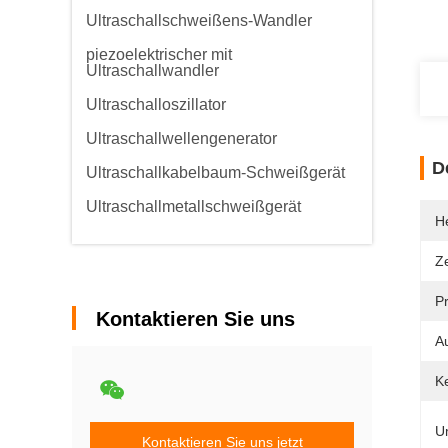
Ultraschallschweißens-Wandler
piezoelektrischer mit
Ultraschallwandler
Ultraschalloszillator
Ultraschallwellengenerator
D
Ultraschallkabelbaum-Schweißgerät
Ultraschallmetallschweißgerät
He
Ze
P
Kontaktieren Sie uns
A
K
U
Kontaktieren Sie uns jetzt