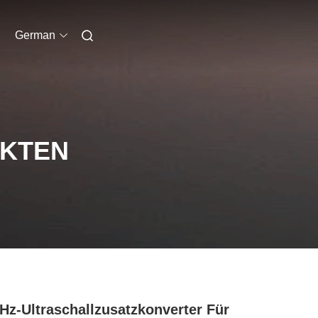
German
UKTEN
Hz-Ultraschallzusatzkonverter Für