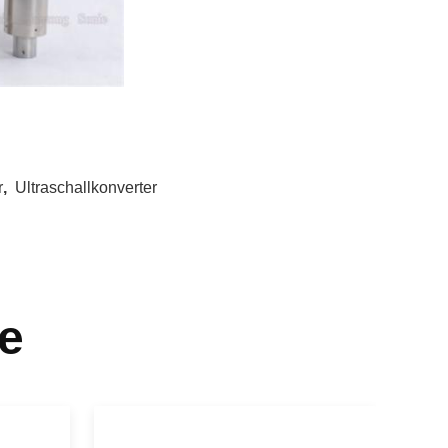
r
,
Ultraschallkonverter
e