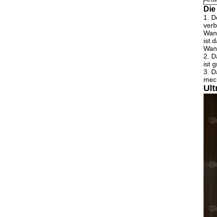
Die
1.
D
verb
Wand
ist 
Wand
2.
D
ist 
3.
D
mech
Ult