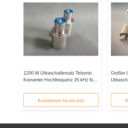
en
1200 W Ultraschallersatz Telsonic
Großer 
Konverter Hochfrequenz 35 kHz für
Ultrasc
Kunststoff
Branson
Kontaktieren Sie uns jetzt
K