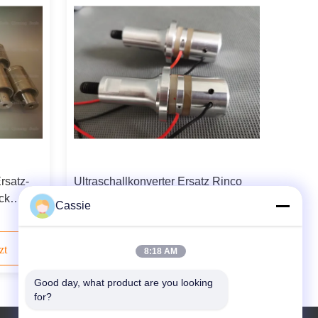
rsatz-
Ultraschallkonverter Ersatz Rinco
ck
35Khz mit niedrigem Widerstand
Cassie
zt
Kontaktieren Sie uns jetzt
8:18 AM
Good day, what product are you looking 
for?