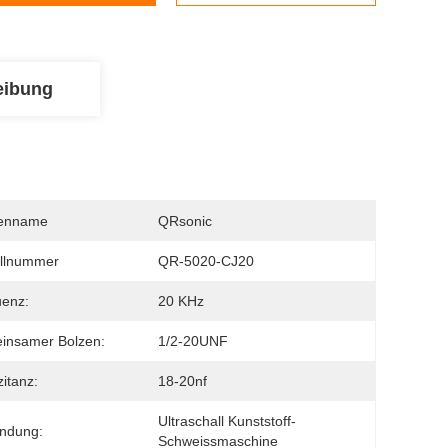
eibung
enname
QRsonic
llnummer
QR-5020-CJ20
uenz:
20 KHz
insamer Bolzen:
1/2-20UNF
itanz:
18-20nf
Ultraschall Kunststoff-
ndung:
Schweissmaschine