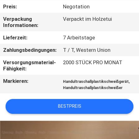
KONTAKTIEREN
Preis:
Negotation
SIE
Verpackung
Verpackt im Holzetui
UNS
Informationen:
Lieferzeit:
7 Arbeitstage
NEUIGKEITEN
Zahlungsbedingungen:
T / T, Western Union
RECHTSSACHEN
Versorgungsmaterial-
2000 STÜCK PRO MONAT
Fähigkeit:
Markieren:
,
ANGEBOT
Handultraschallplastikschweißgerät
Handultraschallplastikschweißer
ANFORDERN
BESTPREIS
SITEMAP
DATENSCHUTZRICHTLINIE