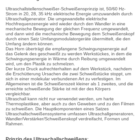
Ultraschallstellenschweißer-Schweißensprinzip ist, 50/60 Hz-
Strom in 20, 28, 35 kHz elektrische Energie umzuwandeln durch
Ultraschallgenerator. Die umgewandelte elektrische
Hochfrequenzenergie wird wieder durch den Wandler in eine
mechanische Bewegung der gleichen Frequenz umgewandelt,
und dann wird die mechanische Bewegung dem Schweißenskopf
durch einen Satz Umfangsmodulatorgeräte übermittelt, die den
Umfang ändern können.
Das Horn überträgt die empfangene Schwingungsenergie auf
das Gelenk des geschweißt zu werden Werkstückes, in dem die
Schwingungsenergie in Wärme durch Reibung umgewandelt
wird, um den Plastik zu schmelzen.
Der kurze Druck aufrechterhalten auf dem Werkstück, nachdem
die Erschütterung Ursachen die zwei Schweißstücke stoppt, um
sich in einer molekular verbundenen Art zu verfestigen. Im
Allgemeinen ist die Schweißenszeit kleiner als 1 zweites, und die
erreichte schweißende Stärke ist mit der des Körpers
vergleichbar.
Ultraschall kann nicht nur verwendet werden, um harte
Thermoplastikee, aber auch zu den Geweben und zu den Filmen
zu schweißen. Die Hauptkomponenten eines Satzes
Ultraschallschweißenssysteme umfassen Ultraschallgeneratoren,
Wandler/Verstärker/Schweißenskopf verdreifacht, Formen und
Rahmen.
Prinzip des Ultraschallschweißens
: