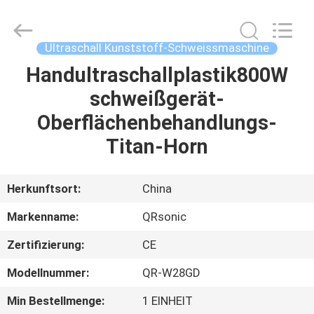
Qianrong
Automation
Equipment
Co.,Ltd.
All
Ultraschall Kunststoff-Schweissmaschine
Rights
Reserved.
Handultraschallplastik800W
HEIM
schweißgerät-
PRODUKTE
Oberflächenbehandlungs-
Titan-Horn
ÜBER
UNS
Herkunftsort:
China
Markenname:
QRsonic
WERKSBESICHTIGUNG
Zertifizierung:
CE
QUALITÄTSKONTROLLE
Modellnummer:
QR-W28GD
Min Bestellmenge:
1 EINHEIT