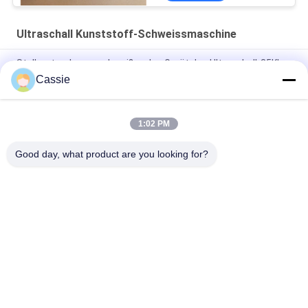
Ultraschall Kunststoff-Schweissmaschine
Stellen-tragbares schweißendes Gerät des Ultraschall-35Khz
mit Zeit-Modus-Kontrollsystem
Cassie
Digital 28khz Ultraschalltitanaluminiumkopf des stellen-
Schweißer-1200w
1:02 PM
35Khz Ultraschallversiegelungs- und Schneidmaschine
Good day, what product are you looking for?
Beliebte Kategorien
Alle
Ultraschallmetallschweißen
Ultraschallspülmaschine
Ultraschall-
Ultraschallindiumbeschichtung
Sonochemie-Geräte
Unterstützte 