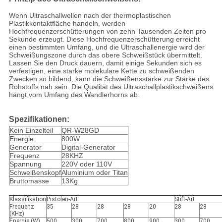
Wenn Ultraschallwellen nach der thermoplastischen
Plastikkontaktfläche handeln, werden
Hochfrequenzerschütterungen von zehn Tausenden Zeiten pro
Sekunde erzeugt. Diese Hochfrequenzerschütterung erreicht
einen bestimmten Umfang, und die Ultraschallenergie wird der
Schweißungszone durch das obere Schweißstück übermittelt.
Lassen Sie den Druck dauern, damit einige Sekunden sich es
verfestigen, eine starke molekulare Kette zu schweißenden
Zwecken so bildend, kann die Schweißensstärke zur Stärke des
Rohstoffs nah sein. Die Qualität des Ultraschallplastikschweißens
hängt vom Umfang des Wandlerhorns ab.
Spezifikationen:
Kein Einzelteil
QR-W28GD
Energie
800W
Generator
Digital-Generator
Frequenz
28KHZ
Spannung
220V oder 110V
Schweißenskopf
Aluminium oder Titan
Bruttomasse
13Kg
Klassifikation
Pistolen-Art
Stift-Art
Frequenz
35
28
28
28
20
28
28
(KHz)
Energie (W)
500
300
700
800
900
300
700