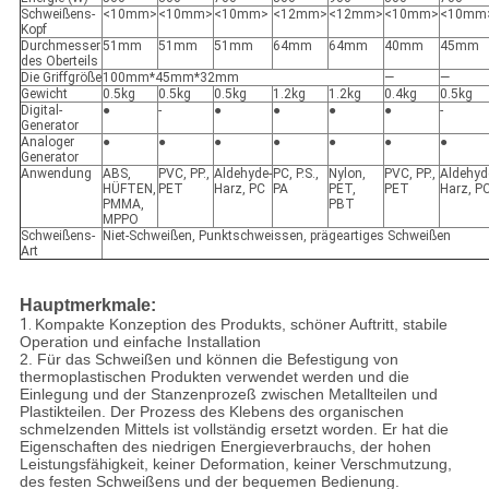
Schweißens-
<10mm>
<10mm>
<10mm>
<12mm>
<12mm>
<10mm>
<10mm
Kopf
Durchmesser
51mm
51mm
51mm
64mm
64mm
40mm
45mm
des Oberteils
Die Griffgröße
100mm*45mm*32mm
—
—
Gewicht
0.5kg
0.5kg
0.5kg
1.2kg
1.2kg
0.4kg
0.5kg
Digital-
●
-
●
●
●
●
-
Generator
Analoger
●
●
●
●
●
●
●
Generator
Anwendung
ABS,
PVC, PP.,
Aldehyde-
PC, P.S.,
Nylon,
PVC, PP.,
Aldehyd
HÜFTEN,
PET
Harz, PC
PA
PET,
PET
Harz, P
PMMA,
PBT
MPPO
Schweißens-
Niet-Schweißen, Punktschweissen, prägeartiges Schweißen
Art
Hauptmerkmale:
1.
Kompakte Konzeption des Produkts, schöner Auftritt, stabile
Operation und einfache Installation
2. Für das Schweißen und können die Befestigung von
thermoplastischen Produkten verwendet werden und die
Einlegung und der Stanzenprozeß zwischen Metallteilen und
Plastikteilen. Der Prozess des Klebens des organischen
schmelzenden Mittels ist vollständig ersetzt worden. Er hat die
Eigenschaften des niedrigen Energieverbrauchs, der hohen
Leistungsfähigkeit, keiner Deformation, keiner Verschmutzung,
des festen Schweißens und der bequemen Bedienung.