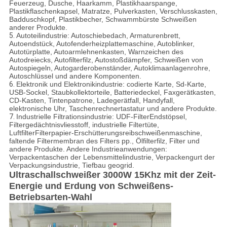
Feuerzeug, Dusche, Haarkamm, Plastikhaarspange,
Plastikflaschenkapsel, Matratze, Pulverkasten, Verschlusskasten,
Badduschkopf, Plastikbecher, Schwammbürste Schweißen
anderer Produkte.
5.
Autoteilindustrie: Autoschiebedach, Armaturenbrett,
Autoendstück, Autofenderheizplattemaschine, Autoblinker,
Autotürplatte, Autoarmlehnenkasten, Warnzeichen des
Autodreiecks, Autofilterfilz, Autostoßdämpfer, Schweißen von
Autospiegeln, Autogarderobenständer, Autoklimaanlagenrohre,
Autoschlüssel und andere Komponenten.
6.
Elektronik und Elektronikindustrie: codierte Karte, Sd-Karte,
USB-Sockel, Staubkollektorteile, Batteriedeckel, Faxgerätkasten,
CD-Kasten, Tintenpatrone, Ladegerätfall, Handyfall,
elektronische Uhr, Taschenrechnertastatur und andere Produkte.
7.
Industrielle Filtrationsindustrie: UDF-FilterEndstöpsel,
Filtergedächtnisvliesstoff, industrielle Filtertüte,
LuftfilterFilterpapier-Erschütterungsreibschweißenmaschine,
faltende Filtermembran des Filters pp., Ölfilterfilz, Filter und
andere Produkte. Andere Industrieanwendungen:
Verpackentaschen der Lebensmittelindustrie, Verpackengurt der
Verpackungsindustrie, Tiefbau geogrid.
Ultraschallschweißer 3000W 15Khz mit der Zeit-
Energie und Erdung von Schweißens-
Betriebsarten-Wahl