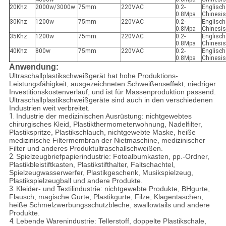
20Khz
2000w/3000w
75mm
220VAC
0.2-
Englisch
0.8Mpa
Chinesi
30Khz
1200w
75mm
220VAC
0.2-
Englisch
0.8Mpa
Chinesi
35Khz
1200w
75mm
220VAC
0.2-
Englisch
0.8Mpa
Chinesi
40Khz
800w
75mm
220VAC
0.2-
Englisch
0.8Mpa
Chinesi
Anwendung:
Ultraschallplastikschweißgerät hat hohe Produktions-
Leistungsfähigkeit, ausgezeichneten Schweißenseffekt, niedriger
Investitionskostenverlauf, und ist für Massenproduktion passend.
Ultraschallplastikschweißgeräte sind auch in den verschiedenen
Industrien weit verbreitet.
1.
Industrie der medizinischen Ausrüstung: nichtgewebtes
chirurgisches Kleid, Plastikthermometerwohnung, Nadelfilter,
Plastikspritze, Plastikschlauch, nichtgewebte Maske, heiße
medizinische Filtermembran der Nietmaschine, medizinischer
Filter und anderes Produktultraschallschweißen.
2.
Spielzeugbriefpapierindustrie: Fotoalbumkasten, pp.-Ordner,
Plastikbleistiftkasten, Plastikstifthalter, Faltschachtel,
Spielzeugwasserwerfer, Plastikgeschenk, Musikspielzeug,
Plastikspielzeugball und andere Produkte.
3.
Kleider- und Textilindustrie: nichtgewebte Produkte, BHgurte,
Flausch, magische Gurte, Plastikgurte, Filze, Klagentaschen,
heiße Schmelzwerbungsschutzbleche, swallowtails und andere
Produkte.
4.
Lebende Warenindustrie: Tellerstoff, doppelte Plastikschale,