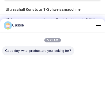
Ultraschall Kunststoff-Schweissmaschine
Stellen-tragbares schweißendes Gerät des Ultraschall-35Khz
mit Zeit-Modus-Kontrollsystem
Cassie
Digital 28khz Ultraschalltitanaluminiumkopf des stellen-
Schweißer-1200w
5:21 AM
35Khz Ultraschallversiegelungs- und Schneidmaschine
Good day, what product are you looking for?
Beliebte Kategorien
Alle
Ultraschallmetallschweißen
Ultraschallspülmaschine
Ultraschall-
Ultraschallindiumbeschichtung
Sonochemie-Geräte
Unterstützte 
Ultraschallschmelzbehandlung