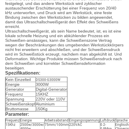
festgelegt, und das andere Werkstück wird zyklischer
austauschender Erschütterung bei einer Frequenz von 20/40
kHz unterworfen, und Druck wird am Werkstück, eine feste
Bindung zwischen den Werkstücken zu bilden angewendet,
damit das Ultraschallschweißgerät den Effekt des Schweißens
erreicht.
Ultraschallschweißgerät, als sein Name bedeutet, ist, es ist eine
lokale schnelle Heizung und ein abkühlender Prozess ein
Schweißen-ansässiges, kann die Schweißenszone Vertrag
wegen der Beschränkungen des umgebenden Werkstückkörpers
nicht frei erweitern und abschließen, und der Schweißensdruck
wird im Schweißstück erzeugt, nachdem man abgekühlt ist. Und
Deformation. Wichtige Produkte müssen Schweißensdruck nach
dem Schweißen und korrekter Schweißensdeformation
beseitigen.
Spezifikationen:
Kein Einzelteil
DS300-G3000W
Energie
3000W
Generator
Digital-Generator
Frequenz
15KHZ
Spannung
220V oder 110V
Schweißenskopf
Aluminium
Bruttomasse
150Kg
Parameter:
Frequenz
Energie
Arbeitsabstand
Eingangsspannung
Luftdruck
Sprache
15Khz
2500w/3000w/
75mm/100mm
220VAC
0.2-
Englisch
4000w
0.8Mpa
Chinesi