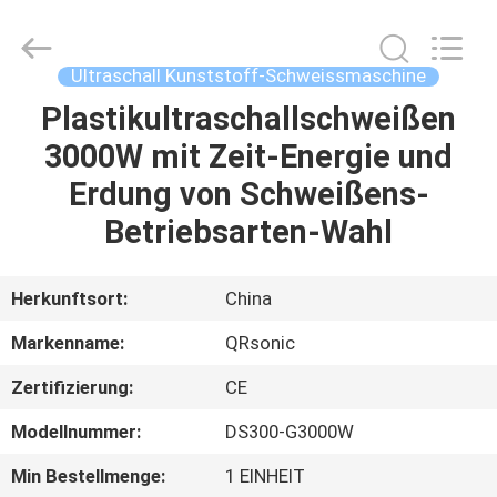
Qianrong
Automation
Equipment
Co.,Ltd.
All
Ultraschall Kunststoff-Schweissmaschine
Rights
Reserved.
Plastikultraschallschweißen
HEIM
3000W mit Zeit-Energie und
PRODUKTE
Erdung von Schweißens-
Betriebsarten-Wahl
ÜBER
UNS
Herkunftsort:
China
Markenname:
QRsonic
WERKSBESICHTIGUNG
Zertifizierung:
CE
QUALITÄTSKONTROLLE
Modellnummer:
DS300-G3000W
Min Bestellmenge:
1 EINHEIT