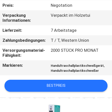
KONTAKTIEREN
Preis:
Negotation
SIE
Verpackung
Verpackt im Holzetui
UNS
Informationen:
Lieferzeit:
7 Arbeitstage
NEUIGKEITEN
Zahlungsbedingungen:
T / T, Western Union
RECHTSSACHEN
Versorgungsmaterial-
2000 STÜCK PRO MONAT
Fähigkeit:
Markieren:
,
ANGEBOT
Handultraschallplastikschweißgerät
Handultraschallplastikschweißer
ANFORDERN
BESTPREIS
SITEMAP
DATENSCHUTZRICHTLINIE